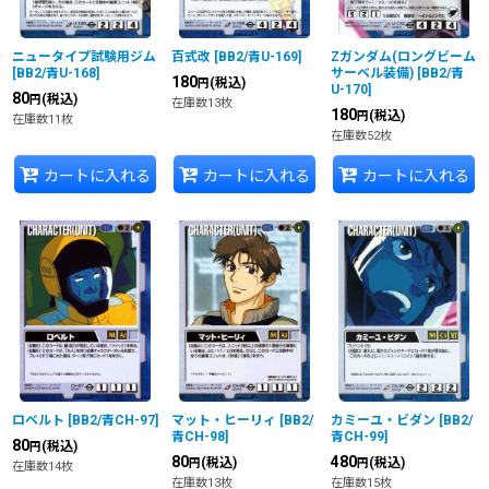
ニュータイプ試験用ジム
百式改
[
BB2/青U-169
]
Zガンダム(ロングビーム
[
BB2/青U-168
]
サーベル装備)
[
BB2/青
180
(税込)
円
U-170
]
80
(税込)
円
在庫数13枚
180
(税込)
円
在庫数11枚
在庫数52枚
カートに入れる
カートに入れる
カートに入れる
ロベルト
[
BB2/青CH-97
]
マット・ヒーリィ
[
BB2/
カミーユ・ビダン
[
BB2/
青CH-98
]
青CH-99
]
80
(税込)
円
80
480
(税込)
(税込)
円
円
在庫数14枚
在庫数13枚
在庫数15枚