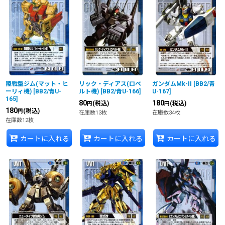
並び順
:
絞り込む
陸戦型ジム(マット・ヒ
リック・ディアス(ロベ
ガンダムMk-II
[
BB2/青
ーリィ機)
[
BB2/青U-
ルト機)
[
BB2/青U-166
]
U-167
]
165
]
80
180
(税込)
(税込)
円
円
180
(税込)
円
在庫数13枚
在庫数34枚
在庫数12枚
カートに入れる
カートに入れる
カートに入れる