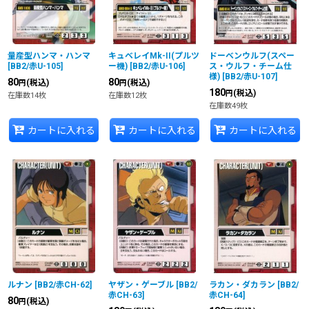
量産型ハンマ・ハンマ
キュベレイMk-II(プルツ
ドーベンウルフ(スペー
[
BB2/赤U-105
]
ー機)
[
BB2/赤U-106
]
ス・ウルフ・チーム仕
様)
[
BB2/赤U-107
]
80
80
(税込)
(税込)
円
円
180
(税込)
円
在庫数14枚
在庫数12枚
在庫数49枚
カートに入れる
カートに入れる
カートに入れる
ルナン
[
BB2/赤CH-62
]
ヤザン・ゲーブル
[
BB2/
ラカン・ダカラン
[
BB2/
赤CH-63
]
赤CH-64
]
80
(税込)
円