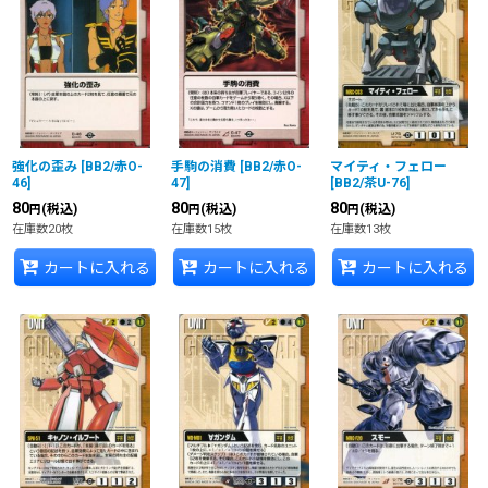
強化の歪み
[
BB2/赤O-
手駒の消費
[
BB2/赤O-
マイティ・フェロー
46
]
47
]
[
BB2/茶U-76
]
80
80
80
(税込)
(税込)
(税込)
円
円
円
在庫数20枚
在庫数15枚
在庫数13枚
カートに入れる
カートに入れる
カートに入れる