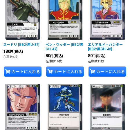
スードリ
[
BB2/黒U-87
]
ベン・ウッダー
[
BB2/黒
エリアルド・ハンター
CH-47
]
[
BB2/黒CH-48
]
180
(税込)
円
80
80
(税込)
(税込)
円
円
在庫数4枚
在庫数16枚
在庫数11枚
カートに入れる
カートに入れる
カートに入れる