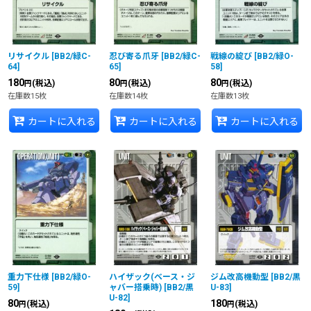
リサイクル
[
BB2/緑C-
忍び寄る爪牙
[
BB2/緑C-
戦線の綻び
[
BB2/緑O-
64
]
65
]
58
]
180
80
80
(税込)
(税込)
(税込)
円
円
円
在庫数15枚
在庫数14枚
在庫数13枚
カートに入れる
カートに入れる
カートに入れる
重力下仕様
[
BB2/緑O-
ハイザック(ベース・ジ
ジム改高機動型
[
BB2/黒
59
]
ャバー搭乗時)
[
BB2/黒
U-83
]
U-82
]
80
180
(税込)
(税込)
円
円