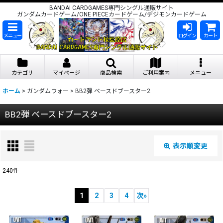
BANDAI CARDGAMES専門シングル通販サイト
ガンダムカードゲーム/ONE PIECEカードゲーム/デジモンカードゲーム
メニュー
ログイン
カート
カテゴリ
マイページ
商品検索
ご利用案内
メニュー
ホーム
>
ガンダムウォー
>
BB2弾 ベースドブースター2
BB2弾 ベースドブースター2
表示順変更
閉じる
240
件
表示数
:
1
2
3
4
次
»
在庫あり