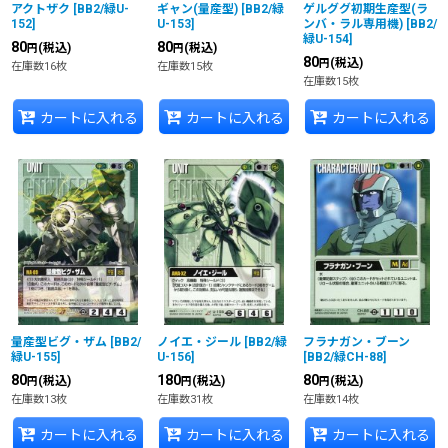
アクトザク
[
BB2/緑U-
ギャン(量産型)
[
BB2/緑
ゲルググ初期生産型(ラ
152
]
U-153
]
ンバ・ラル専用機)
[
BB2/
緑U-154
]
80
80
(税込)
(税込)
円
円
80
(税込)
円
在庫数16枚
在庫数15枚
在庫数15枚
カートに入れる
カートに入れる
カートに入れる
量産型ビグ・ザム
[
BB2/
ノイエ・ジール
[
BB2/緑
フラナガン・ブーン
緑U-155
]
U-156
]
[
BB2/緑CH-88
]
80
180
80
(税込)
(税込)
(税込)
円
円
円
在庫数13枚
在庫数31枚
在庫数14枚
カートに入れる
カートに入れる
カートに入れる