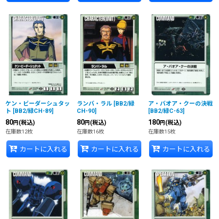
ケン・ビーダーシュタッ
ランバ・ラル
[
BB2/緑
ア・バオア・クーの決戦
ト
[
BB2/緑CH-89
]
CH-90
]
[
BB2/緑C-63
]
80
80
180
(税込)
(税込)
(税込)
円
円
円
在庫数12枚
在庫数16枚
在庫数15枚
カートに入れる
カートに入れる
カートに入れる