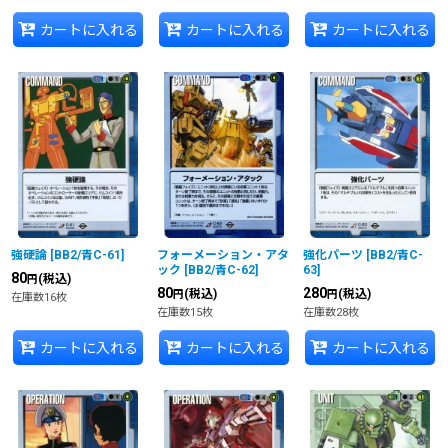
カートに入れる
カートに入れる
カートに入れる
強硬論
[
BB2/青C-61
]
フォーメーション・アタ
強化パーツ
[
BB2/青C-
ック
[
BB2/青C-62
]
63
]
80
(税込)
円
80
280
(税込)
(税込)
円
円
在庫数16枚
在庫数15枚
在庫数28枚
カートに入れる
カートに入れる
カートに入れる