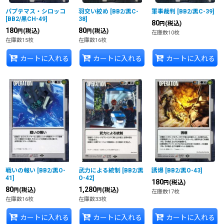
パプテマス・シロッコ
羽交い絞め
[
BB2/黒C-
軍事裁判
[
BB2/黒C-39
]
[
BB2/黒CH-49
]
38
]
80
(税込)
円
180
80
(税込)
(税込)
円
円
在庫数10枚
在庫数15枚
在庫数16枚
カートに入れる
カートに入れる
カートに入れる
戦いの報い
[
BB2/黒O-
武力による統制
[
BB2/黒
誘爆
[
BB2/黒O-43
]
41
]
O-42
]
180
(税込)
円
80
1,280
(税込)
(税込)
円
円
在庫数17枚
在庫数16枚
在庫数33枚
カートに入れる
カートに入れる
カートに入れる