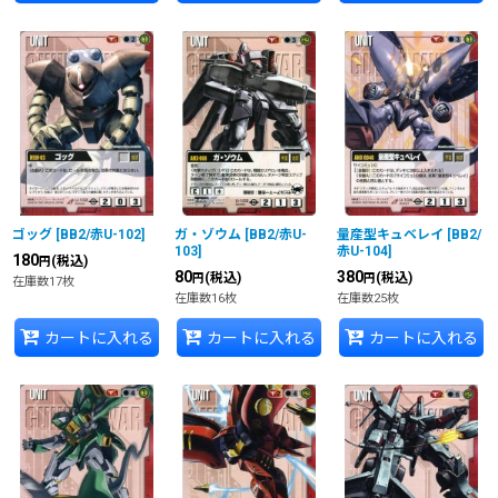
ゴッグ
[
BB2/赤U-102
]
ガ・ゾウム
[
BB2/赤U-
量産型キュベレイ
[
BB2/
103
]
赤U-104
]
180
(税込)
円
80
380
(税込)
(税込)
円
円
在庫数17枚
在庫数16枚
在庫数25枚
カートに入れる
カートに入れる
カートに入れる