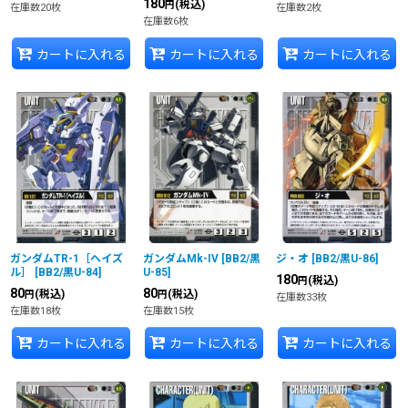
180
(税込)
円
在庫数20枚
在庫数2枚
在庫数6枚
カートに入れる
カートに入れる
カートに入れる
ガンダムTR-1［ヘイズ
ガンダムMk-IV
[
BB2/黒
ジ・オ
[
BB2/黒U-86
]
ル］
[
BB2/黒U-84
]
U-85
]
180
(税込)
円
80
80
(税込)
(税込)
円
円
在庫数33枚
在庫数18枚
在庫数15枚
カートに入れる
カートに入れる
カートに入れる