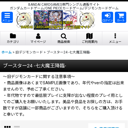
BANDAI CARDGAMES専門シングル通販サイト
ガンダムカードゲーム/ONE PIECEカードゲーム/デジモンカードゲーム
メニュー
ログイン
カート
カテゴリ
マイページ
商品検索
ご利用案内
メニュー
ホーム
>
旧デジモンカード
>
ブースター24 -七大魔王降臨-
ブースター24 -七大魔王降臨-
〜旧デジモンカードに関する注意事項〜
・商品画像はあくまでSAMPLE画像であり、年代やverの指定は出来
ませんので、予めご了承ください。
・年代物ですので最低限プレイに支障が出ない程度のプレイ用とし
てのご購入をお願いいたします。美品や良品をお探しの方は、お手
数ですが店舗に一部商品がございますので、そちらをご購入頂ける
と幸いです。