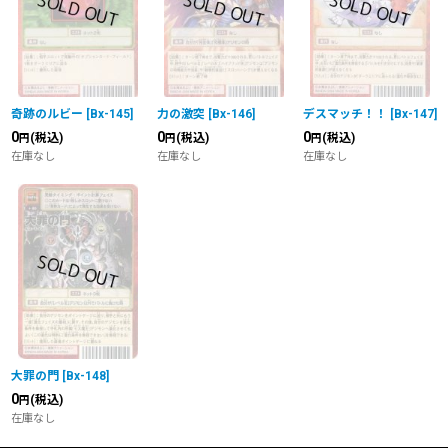
奇跡のルビー
[
Bx-145
]
力の激突
[
Bx-146
]
デスマッチ！！
[
Bx-147
]
0
0
0
(税込)
(税込)
(税込)
円
円
円
在庫なし
在庫なし
在庫なし
大罪の門
[
Bx-148
]
0
(税込)
円
在庫なし