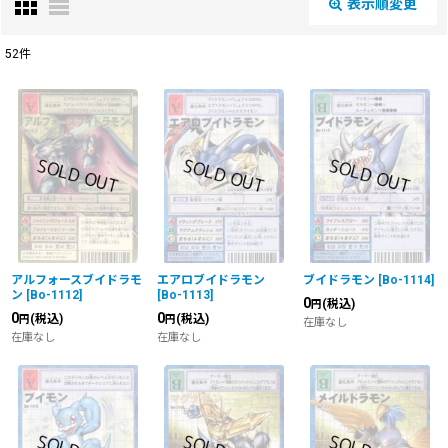
表示順変更
閉じる
52
件
表示数
:
在庫あり
並び順
:
絞り込む
アルフォースブイドラモ
エアロブイドラモン
ブイドラモン
[
Bo-1114
]
ン
[
Bo-1112
]
[
Bo-1113
]
0
(税込)
円
0
0
(税込)
(税込)
円
円
在庫なし
在庫なし
在庫なし