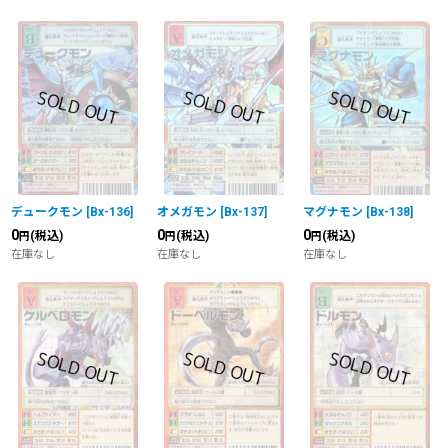
デュークモン
[
Bx-136
]
オメガモン
[
Bx-137
]
マグナモン
[
Bx-138
]
0
0
0
(税込)
(税込)
(税込)
円
円
円
在庫なし
在庫なし
在庫なし