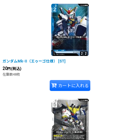
ガンダムMk-II（エゥーゴ仕様）
[
ST
]
20
(税込)
円
在庫数48枚
カートに入れる