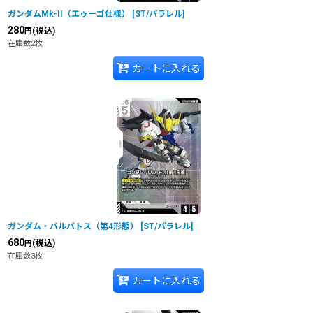
ガンダムMk-II（エゥーゴ仕様）
[
ST/パラレル
]
280
(税込)
円
在庫数2枚
カートに入れる
ガンダム・バルバトス（第4形態）
[
ST/パラレル
]
680
(税込)
円
在庫数3枚
カートに入れる