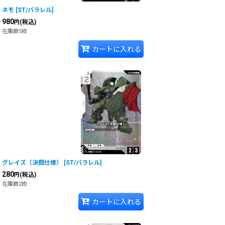
ネモ
[
ST/パラレル
]
980
(税込)
円
在庫数5枚
カートに入れる
グレイズ（決闘仕様）
[
ST/パラレル
]
280
(税込)
円
在庫数2枚
カートに入れる