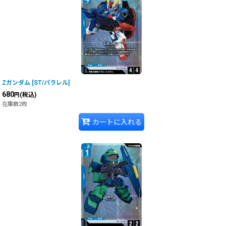
Ζガンダム
[
ST/パラレル
]
680
(税込)
円
在庫数2枚
カートに入れる