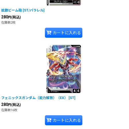
拡散ビーム砲
[
ST/パラレル
]
280
(税込)
円
在庫数2枚
カートに入れる
フェニックスガンダム（能力解放）（EX）
[
ST
]
280
(税込)
円
在庫数16枚
カートに入れる