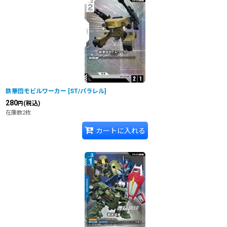
鉄華団モビルワーカー
[
ST/パラレル
]
280
(税込)
円
在庫数2枚
カートに入れる