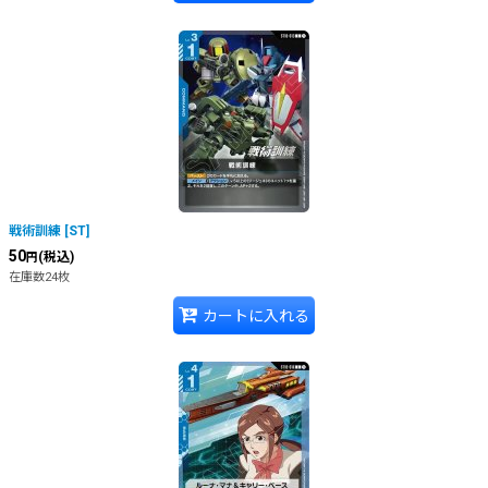
戦術訓練
[
ST
]
50
(税込)
円
在庫数24枚
カートに入れる