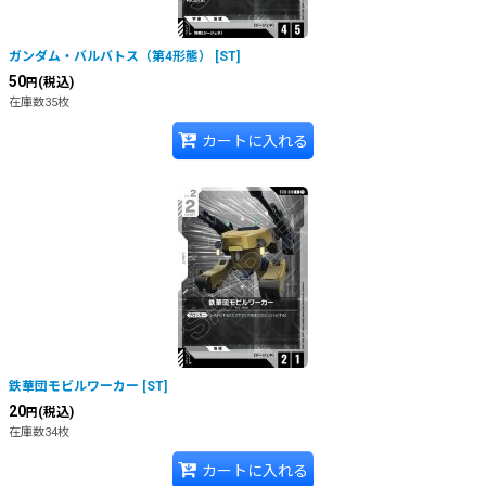
ガンダム・バルバトス（第4形態）
[
ST
]
50
(税込)
円
在庫数35枚
カートに入れる
鉄華団モビルワーカー
[
ST
]
20
(税込)
円
在庫数34枚
カートに入れる