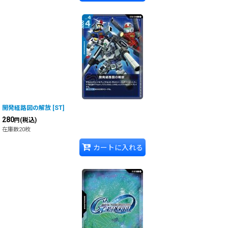
開発経路図の解放
[
ST
]
280
(税込)
円
在庫数20枚
カートに入れる