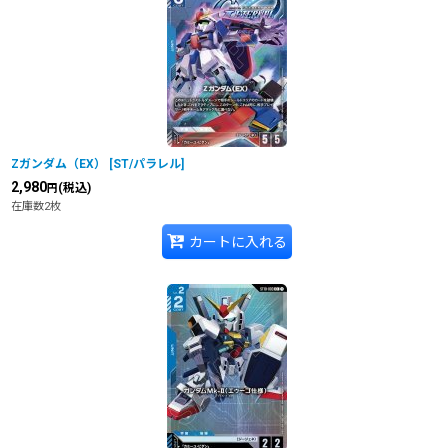
在庫あり
並び順
:
Ζガンダム（EX）
[
ST/パラレル
]
2,980
(税込)
円
在庫数2枚
カートに入れる