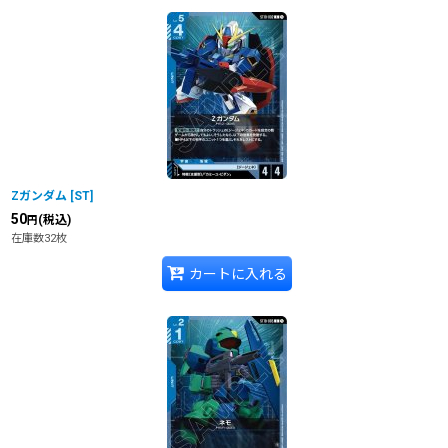
Ζガンダム
[
ST
]
50
(税込)
円
在庫数32枚
カートに入れる