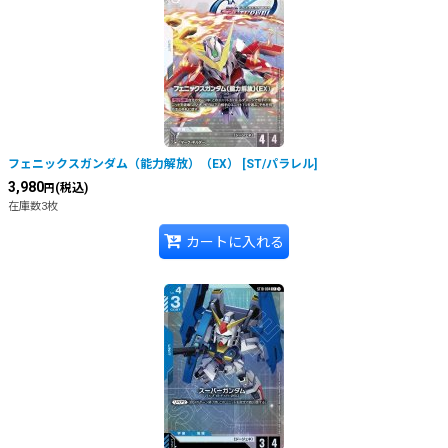
絞り込む
フェニックスガンダム（能力解放）（EX）
[
ST/パラレル
]
3,980
(税込)
円
在庫数3枚
カートに入れる