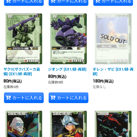
カートに入れる
カートに入れる
カートに入れる
ザクII(ザクバズーカ装
ジオング
[
EX1/緑-再録
]
ギレン・ザビ
[
EX1/緑-再
備)
[
EX1/緑-再録
]
録
]
80
(税込)
円
80
180
(税込)
(税込)
円
円
在庫数8枚
在庫数6枚
在庫なし
カートに入れる
カートに入れる