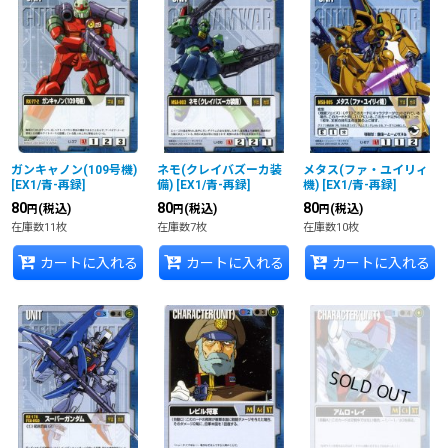
ガンキャノン(109号機)
ネモ(クレイバズーカ装
メタス(ファ・ユイリィ
[
EX1/青-再録
]
備)
[
EX1/青-再録
]
機)
[
EX1/青-再録
]
80
80
80
(税込)
(税込)
(税込)
円
円
円
在庫数11枚
在庫数7枚
在庫数10枚
カートに入れる
カートに入れる
カートに入れる