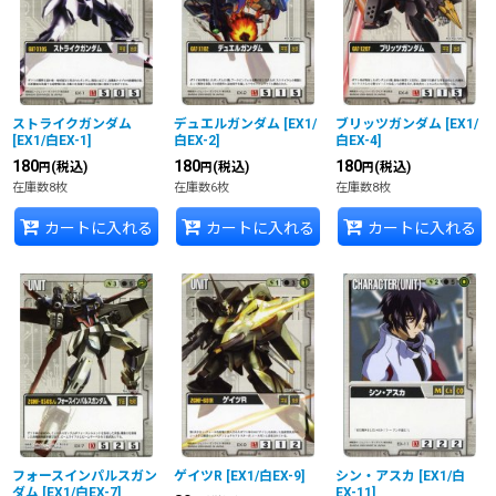
並び順
:
絞り込む
ストライクガンダム
デュエルガンダム
[
EX1/
ブリッツガンダム
[
EX1/
[
EX1/白EX-1
]
白EX-2
]
白EX-4
]
180
180
180
(税込)
(税込)
(税込)
円
円
円
在庫数8枚
在庫数6枚
在庫数8枚
カートに入れる
カートに入れる
カートに入れる
フォースインパルスガン
ゲイツR
[
EX1/白EX-9
]
シン・アスカ
[
EX1/白
ダム
[
EX1/白EX-7
]
EX-11
]