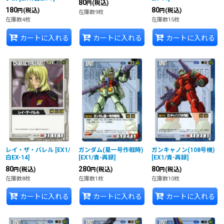
80
(税込)
円
180
80
(税込)
(税込)
円
円
在庫数9枚
在庫数4枚
在庫数15枚
カートに入れる
カートに入れる
カートに入れる
レイ・ザ・バレル
[
EX1/
ガンダム(星一号作戦時)
ガンキャノン(108号機)
白EX-14
]
[
EX1/青-再録
]
[
EX1/青-再録
]
80
280
80
(税込)
(税込)
(税込)
円
円
円
在庫数8枚
在庫数1枚
在庫数10枚
カートに入れる
カートに入れる
カートに入れる