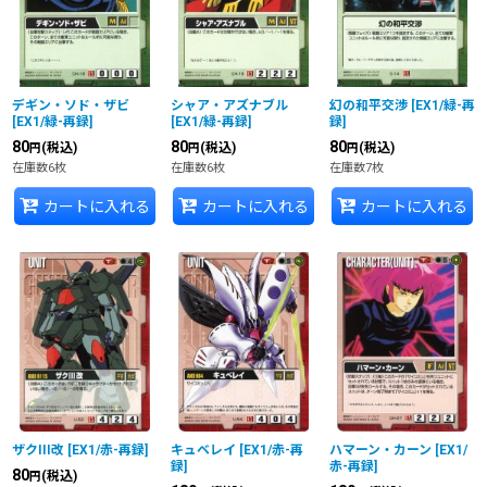
デギン・ソド・ザビ
シャア・アズナブル
幻の和平交渉
[
EX1/緑-再
[
EX1/緑-再録
]
[
EX1/緑-再録
]
録
]
80
80
80
(税込)
(税込)
(税込)
円
円
円
在庫数6枚
在庫数6枚
在庫数7枚
カートに入れる
カートに入れる
カートに入れる
ザクIII改
[
EX1/赤-再録
]
キュベレイ
[
EX1/赤-再
ハマーン・カーン
[
EX1/
録
]
赤-再録
]
80
(税込)
円