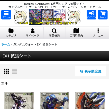
BANDAI CARDGAMES専門シングル通販サイト
ガンダムカードゲーム/ONE PIECEカードゲーム/デジモンカードゲーム
メニュー
ログイン
カート
カテゴリ
マイページ
商品検索
ご利用案内
メニュー
ホーム
>
ガンダムウォー
>
EX1 拡張シート
EX1 拡張シート
表示順変更
閉じる
27
件
表示数
:
在庫あり