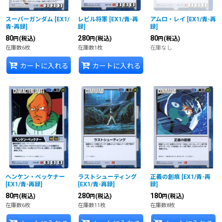
スーパーガンダム
[
EX1/
レビル将軍
[
EX1/青-再
アムロ・レイ
[
EX1/青-再
青-再録
]
録
]
録
]
80
280
80
(税込)
(税込)
(税込)
円
円
円
在庫数6枚
在庫数1枚
在庫なし
カートに入れる
カートに入れる
ヘンケン・ベッケナー
ラストシューティング
正義の創痕
[
EX1/青-再
[
EX1/青-再録
]
[
EX1/青-再録
]
録
]
80
280
180
(税込)
(税込)
(税込)
円
円
円
在庫数6枚
在庫数11枚
在庫数8枚