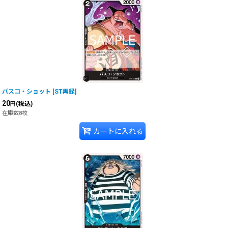
バスコ・ショット
[
ST再録
]
20
(税込)
円
在庫数8枚
カートに入れる