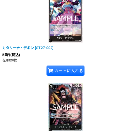
絞り込む
カタリーナ・デボン
[
ST27-002
]
50
(税込)
円
在庫数8枚
カートに入れる