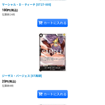
マーシャル・Ｄ・ティーチ
[
ST27-005
]
180
(税込)
円
在庫数24枚
カートに入れる
ジーザス・バージェス
[
ST再録
]
20
(税込)
円
在庫数8枚
カートに入れる