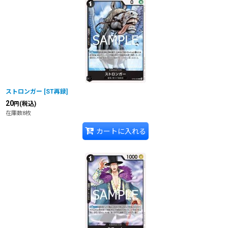
ストロンガー
[
ST再録
]
20
(税込)
円
在庫数8枚
カートに入れる