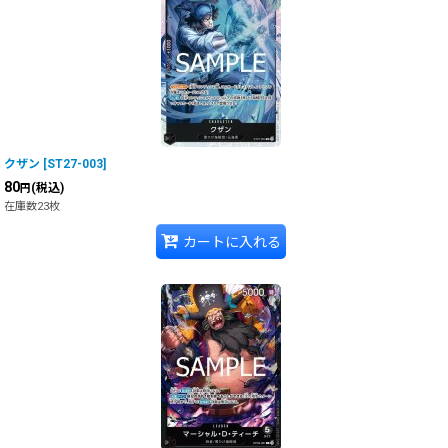
クザン
[
ST27-003
]
80
(税込)
円
在庫数23枚
カートに入れる