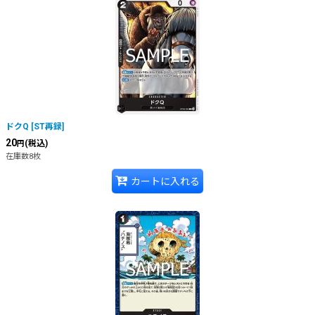
ドクQ
[
ST再録
]
20
(税込)
円
在庫数8枚
カートに入れる