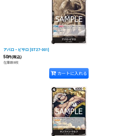
在庫あり
並び順
:
アバロ・ピサロ
[
ST27-001
]
50
(税込)
円
在庫数8枚
カートに入れる