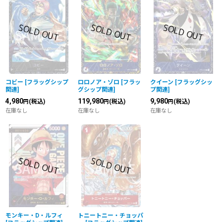
コビー
[
フラッグシップ
ロロノア・ゾロ
[
フラッ
クイーン
[
フラッグシッ
関連
]
グシップ関連
]
プ関連
]
4,980
119,980
9,980
(税込)
(税込)
(税込)
円
円
円
在庫なし
在庫なし
在庫なし
モンキー・D・ルフィ
トニートニー・チョッパ