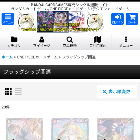
BANDAI CARDGAMES専門シングル通販サイト
ガンダムカードゲーム/ONE PIECEカードゲーム/デジモンカードゲーム
メニュー
ログイン
カート
カテゴリ
マイページ
商品検索
ご利用案内
メニュー
ホーム
>
ONE PIECEカードゲーム
>
フラッグシップ関連
フラッグシップ関連
表示順変更
閉じる
20
件
表示数
:
在庫あり