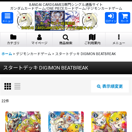
BANDAI CARDGAMES専門シングル通販サイト
ガンダムカードゲーム/ONE PIECEカードゲーム/デジモンカードゲーム
メニュー
ログイン
カート
カテゴリ
マイページ
商品検索
ご利用案内
メニュー
ホーム
>
デジモンカードゲーム
>
スタートデッキ DIGIMON BEATBREAK
スタートデッキ DIGIMON BEATBREAK
表示順変更
閉じる
22
件
表示数
:
在庫あり