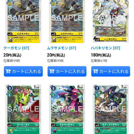
クーガモン
[
ST
]
ムラサメモン
[
ST
]
ハバキリモン
[
ST
]
20
20
180
(税込)
(税込)
(税込)
円
円
円
在庫数99枚
在庫数99枚
在庫数67枚
カートに入れる
カートに入れる
カートに入れる