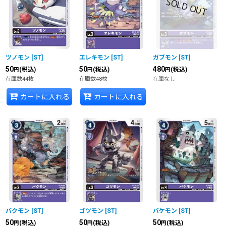
並び順
:
絞り込む
ツノモン
[
ST
]
エレキモン
[
ST
]
ガブモン
[
ST
]
50
50
480
(税込)
(税込)
(税込)
円
円
円
在庫数44枚
在庫数48枚
在庫なし
カートに入れる
カートに入れる
バクモン
[
ST
]
ゴツモン
[
ST
]
バケモン
[
ST
]
50
50
50
(税込)
(税込)
(税込)
円
円
円