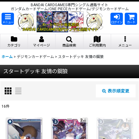
BANDAI CARDGAMES専門シングル通販サイト
ガンダムカードゲーム/ONE PIECEカードゲーム/デジモンカードゲーム
メニュー
ログイン
カート
カテゴリ
マイページ
商品検索
ご利用案内
メニュー
ホーム
>
デジモンカードゲーム
>
スタートデッキ 友情の鋼狼
スタートデッキ 友情の鋼狼
表示順変更
閉じる
16
件
表示数
:
在庫あり