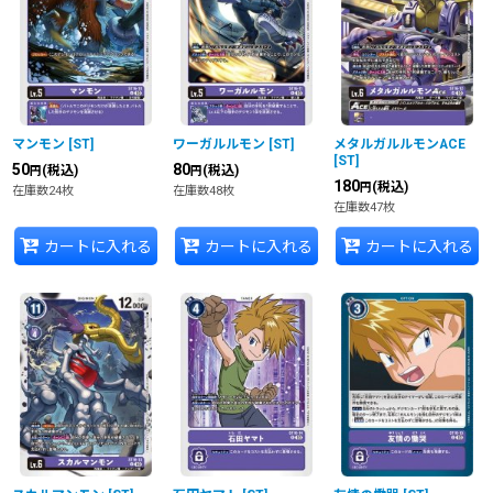
マンモン
[
ST
]
ワーガルルモン
[
ST
]
メタルガルルモンACE
[
ST
]
50
80
(税込)
(税込)
円
円
180
(税込)
円
在庫数24枚
在庫数48枚
在庫数47枚
カートに入れる
カートに入れる
カートに入れる