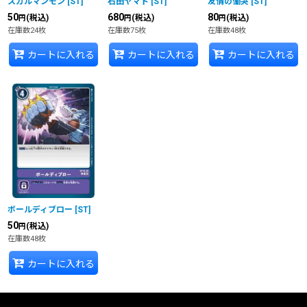
スカルマンモン
[
ST
]
石田ヤマト
[
ST
]
友情の慟哭
[
ST
]
50
680
80
(税込)
(税込)
(税込)
円
円
円
在庫数24枚
在庫数75枚
在庫数48枚
カートに入れる
カートに入れる
カートに入れる
ボールディブロー
[
ST
]
50
(税込)
円
在庫数48枚
カートに入れる