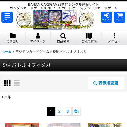
BANDAI CARDGAMES専門シングル通販サイト
ガンダムカードゲーム/ONE PIECEカードゲーム/デジモンカードゲーム
メニュー
ログイン
カート
カテゴリ
マイページ
商品検索
ご利用案内
メニュー
ホーム
>
デジモンカードゲーム
>
5弾 バトルオブオメガ
5弾 バトルオブオメガ
表示順変更
閉じる
130
件
表示数
:
1
2
3
次
»
在庫あり