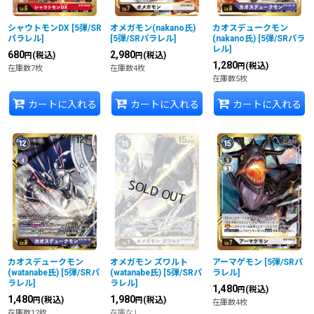
シャウトモンDX
[
5弾/SR
オメガモン(nakano氏)
カオスデュークモン
パラレル
]
[
5弾/SRパラレル
]
(nakano氏)
[
5弾/SRパラ
レル
]
680
2,980
(税込)
(税込)
円
円
1,280
(税込)
円
在庫数7枚
在庫数4枚
在庫数5枚
カートに入れる
カートに入れる
カートに入れる
カオスデュークモン
オメガモン ズワルト
アーマゲモン
[
5弾/SRパ
(watanabe氏)
[
5弾/SRパ
(watanabe氏)
[
5弾/SRパ
ラレル
]
ラレル
]
ラレル
]
1,480
(税込)
円
1,480
1,980
(税込)
(税込)
円
円
在庫数4枚
在庫数12枚
在庫なし