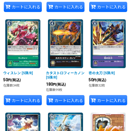
カートに入れる
カートに入れる
カートに入れる
ウィスレン
[
5弾/R
]
カタストロフィーカノン
壱の太刀
[
5弾/R
]
[
5弾/R
]
50
50
(税込)
(税込)
円
円
180
(税込)
円
在庫数34枚
在庫数32枚
在庫数99枚
カートに入れる
カートに入れる
カートに入れる