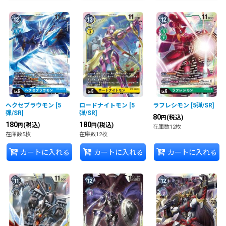
ヘクセブラウモン
[
5
ロードナイトモン
[
5
ラフレシモン
[
5弾/SR
]
弾/SR
]
弾/SR
]
80
(税込)
円
180
180
(税込)
(税込)
円
円
在庫数12枚
在庫数5枚
在庫数12枚
カートに入れる
カートに入れる
カートに入れる