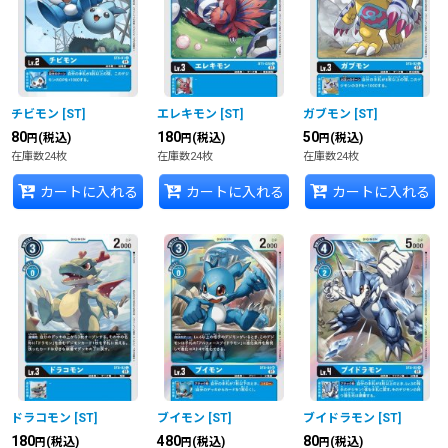
並び順
:
絞り込む
チビモン
[
ST
]
エレキモン
[
ST
]
ガブモン
[
ST
]
80
180
50
(税込)
(税込)
(税込)
円
円
円
在庫数24枚
在庫数24枚
在庫数24枚
カートに入れる
カートに入れる
カートに入れる
ドラコモン
[
ST
]
ブイモン
[
ST
]
ブイドラモン
[
ST
]
180
480
80
(税込)
(税込)
(税込)
円
円
円