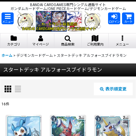
BANDAI CARDGAMES専門シングル通販サイト
ガンダムカードゲーム/ONE PIECEカードゲーム/デジモンカードゲーム
メニュー
ログイン
カート
カテゴリ
マイページ
商品検索
ご利用案内
メニュー
ホーム
>
デジモンカードゲーム
>
スタートデッキ アルフォースブイドラモン
スタートデッキ アルフォースブイドラモン
表示順変更
閉じる
16
件
表示数
:
在庫あり