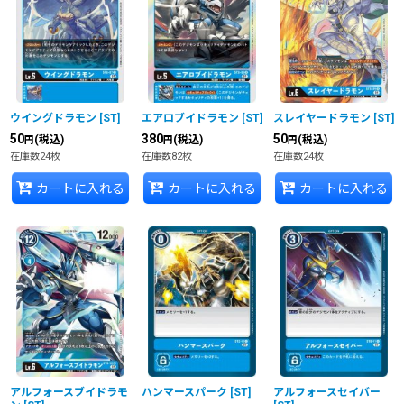
ウイングドラモン
[
ST
]
エアロブイドラモン
[
ST
]
スレイヤードラモン
[
ST
]
50
380
50
(税込)
(税込)
(税込)
円
円
円
在庫数24枚
在庫数82枚
在庫数24枚
カートに入れる
カートに入れる
カートに入れる
アルフォースブイドラモ
ハンマースパーク
[
ST
]
アルフォースセイバー