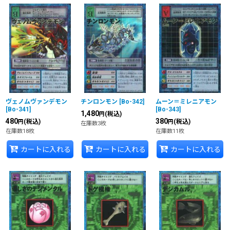
ヴェノムヴァンデモン
チンロンモン
[
Bo-342
]
ムーン＝ミレニアモン
[
Bo-341
]
[
Bo-343
]
1,480
(税込)
円
480
380
(税込)
(税込)
円
円
在庫数3枚
在庫数18枚
在庫数11枚
カートに入れる
カートに入れる
カートに入れる