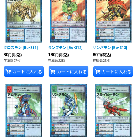
クロスモン
[
Bo-311
]
ランプモン
[
Bo-312
]
ザンバモン
[
Bo-313
]
80
180
80
(税込)
(税込)
(税込)
円
円
円
在庫数27枚
在庫数22枚
在庫数25枚
カートに入れる
カートに入れる
カートに入れる