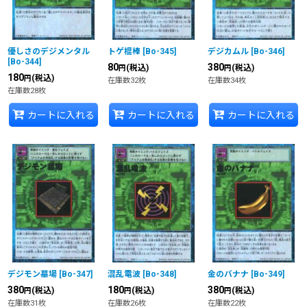
優しさのデジメンタル
トゲ棍棒
[
Bo-345
]
デジカムル
[
Bo-346
]
[
Bo-344
]
80
380
(税込)
(税込)
円
円
180
(税込)
円
在庫数32枚
在庫数34枚
在庫数28枚
カートに入れる
カートに入れる
カートに入れる
デジモン墓場
[
Bo-347
]
混乱電波
[
Bo-348
]
金のバナナ
[
Bo-349
]
380
180
380
(税込)
(税込)
(税込)
円
円
円
在庫数31枚
在庫数26枚
在庫数22枚