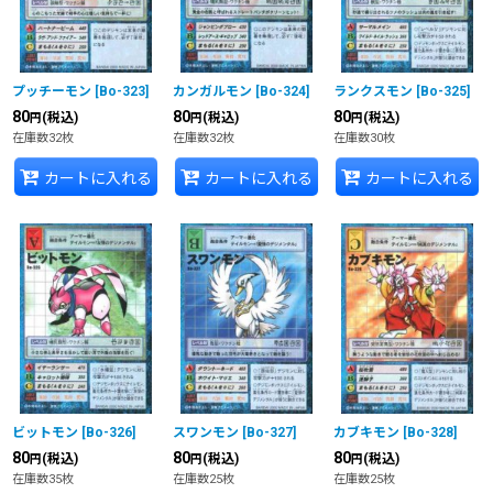
プッチーモン
[
Bo-323
]
カンガルモン
[
Bo-324
]
ランクスモン
[
Bo-325
]
80
80
80
(税込)
(税込)
(税込)
円
円
円
在庫数32枚
在庫数32枚
在庫数30枚
カートに入れる
カートに入れる
カートに入れる
ビットモン
[
Bo-326
]
スワンモン
[
Bo-327
]
カブキモン
[
Bo-328
]
80
80
80
(税込)
(税込)
(税込)
円
円
円
在庫数35枚
在庫数25枚
在庫数25枚