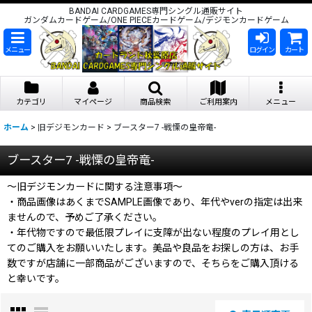
BANDAI CARDGAMES専門シングル通販サイト
ガンダムカードゲーム/ONE PIECEカードゲーム/デジモンカードゲーム
メニュー
ログイン
カート
カテゴリ
マイページ
商品検索
ご利用案内
メニュー
ホーム
>
旧デジモンカード
>
ブースター7 -戦慄の皇帝竜-
ブースター7 -戦慄の皇帝竜-
〜旧デジモンカードに関する注意事項〜
・商品画像はあくまでSAMPLE画像であり、年代やverの指定は出来
ませんので、予めご了承ください。
・年代物ですので最低限プレイに支障が出ない程度のプレイ用とし
てのご購入をお願いいたします。美品や良品をお探しの方は、お手
数ですが店舗に一部商品がございますので、そちらをご購入頂ける
と幸いです。