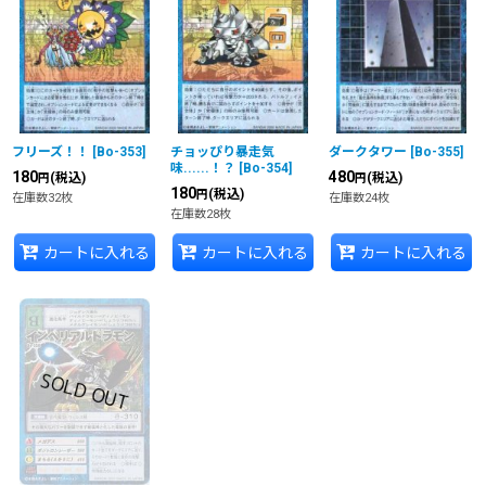
フリーズ！！
[
Bo-353
]
チョッぴり暴走気
ダークタワー
[
Bo-355
]
味......！？
[
Bo-354
]
180
480
(税込)
(税込)
円
円
180
(税込)
円
在庫数32枚
在庫数24枚
在庫数28枚
カートに入れる
カートに入れる
カートに入れる