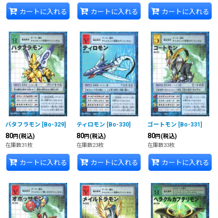
カートに入れる
カートに入れる
カートに入れる
バタフラモン
[
Bo-329
]
ティロモン
[
Bo-330
]
ゴートモン
[
Bo-331
]
80
80
80
(税込)
(税込)
(税込)
円
円
円
在庫数31枚
在庫数23枚
在庫数33枚
カートに入れる
カートに入れる
カートに入れる