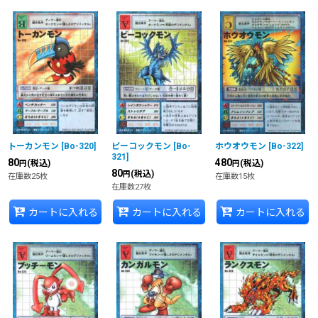
トーカンモン
[
Bo-320
]
ピーコックモン
[
Bo-
ホウオウモン
[
Bo-322
]
321
]
80
480
(税込)
(税込)
円
円
80
(税込)
円
在庫数25枚
在庫数15枚
在庫数27枚
カートに入れる
カートに入れる
カートに入れる