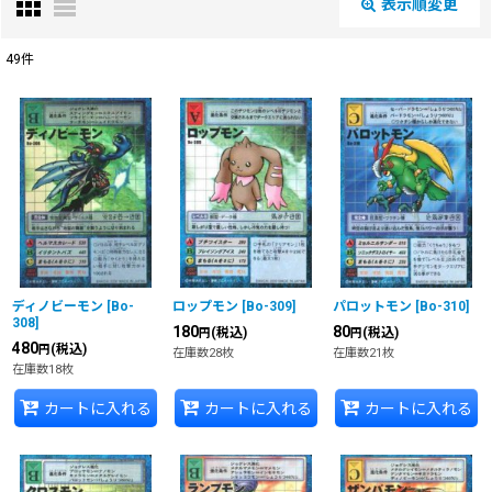
表示順変更
閉じる
49
件
表示数
:
在庫あり
並び順
:
絞り込む
ディノビーモン
[
Bo-
ロップモン
[
Bo-309
]
パロットモン
[
Bo-310
]
308
]
180
80
(税込)
(税込)
円
円
480
(税込)
円
在庫数28枚
在庫数21枚
在庫数18枚
カートに入れる
カートに入れる
カートに入れる