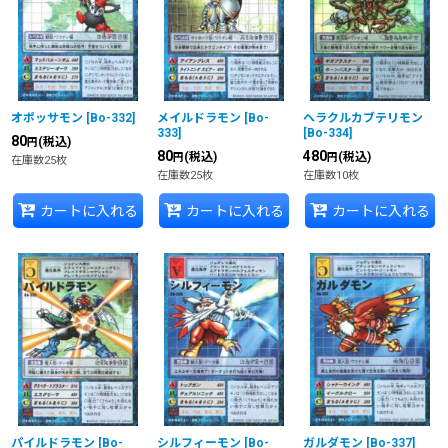
オポッサモン
[
Bo-332
]
メイルドラモン
[
Bo-
ヘラクルカブテリモン
333
]
[
Bo-334
]
80
(税込)
円
80
480
(税込)
(税込)
円
円
在庫数25枚
在庫数25枚
在庫数10枚
カートに入れる
カートに入れる
カートに入れる
パイルドラモン
[
Bo-
シルフィーモン
[
Bo-
ガルダモン
[
Bo-337
]