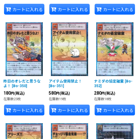
カートに入れる
カートに入れる
カートに入れる
昨日のオレだと思うな
アイテム使用禁止！
ナミダの協定破棄
[
Bo-
よ！
[
Bo-350
]
[
Bo-351
]
352
]
180
580
280
(税込)
(税込)
(税込)
円
円
円
在庫数23枚
在庫数19枚
在庫数18枚
カートに入れる
カートに入れる
カートに入れる