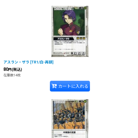
アスラン・ザラ
[
TR1/白-再録
]
80
(税込)
円
在庫数14枚
カートに入れる