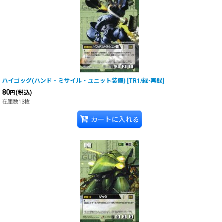
ハイゴッグ(ハンド・ミサイル・ユニット装備)
[
TR1/緑-再録
]
80
(税込)
円
在庫数13枚
カートに入れる