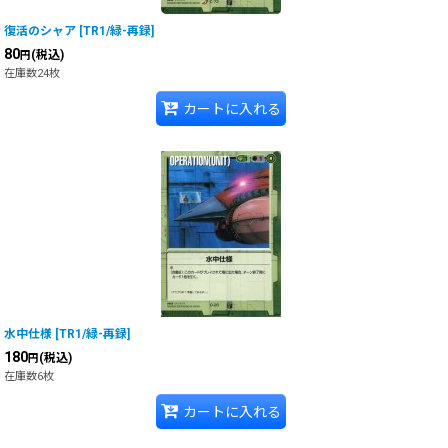
復活のシャア
[
TR1/緑-再録
]
80
(税込)
円
在庫数24枚
カートに入れる
水中仕様
[
TR1/緑-再録
]
180
(税込)
円
在庫数6枚
カートに入れる