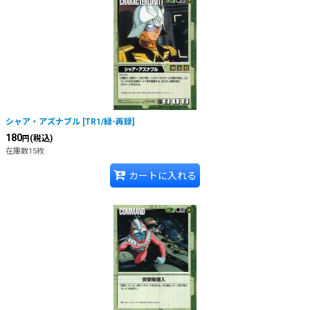
シャア・アズナブル
[
TR1/緑-再録
]
180
(税込)
円
在庫数15枚
カートに入れる