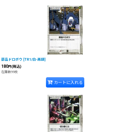
部品ドロボウ
[
TR1/白-再録
]
180
(税込)
円
在庫数99枚
カートに入れる