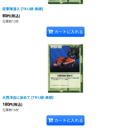
突撃隊潜入
[
TR1/緑-再録
]
80
(税込)
円
在庫数12枚
カートに入れる
大西洋血に染めて
[
TR1/緑-再録
]
180
(税込)
円
在庫数16枚
カートに入れる