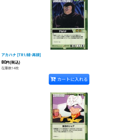
アカハナ
[
TR1/緑-再録
]
80
(税込)
円
在庫数14枚
カートに入れる