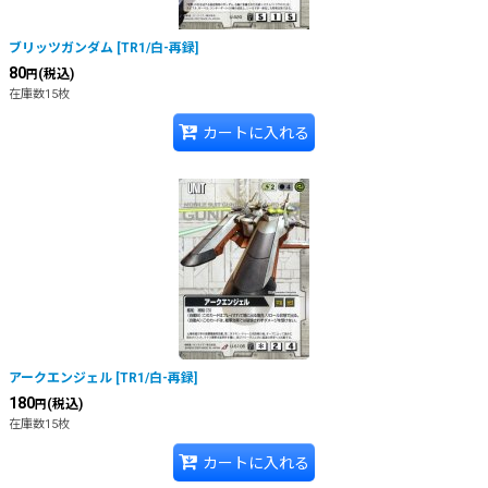
ブリッツガンダム
[
TR1/白-再録
]
80
(税込)
円
在庫数15枚
カートに入れる
アークエンジェル
[
TR1/白-再録
]
180
(税込)
円
在庫数15枚
カートに入れる