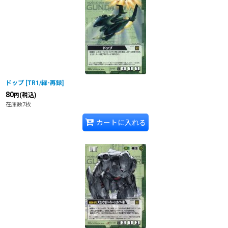
在庫あり
並び順
:
ドップ
[
TR1/緑-再録
]
80
(税込)
円
在庫数7枚
カートに入れる