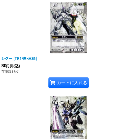
シグー
[
TR1/白-再録
]
80
(税込)
円
在庫数16枚
カートに入れる