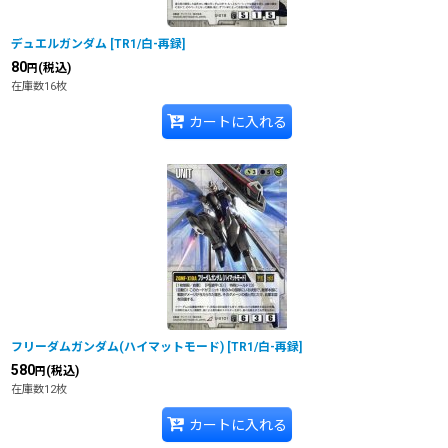
デュエルガンダム
[
TR1/白-再録
]
80
(税込)
円
在庫数16枚
カートに入れる
フリーダムガンダム(ハイマットモード)
[
TR1/白-再録
]
580
(税込)
円
在庫数12枚
カートに入れる