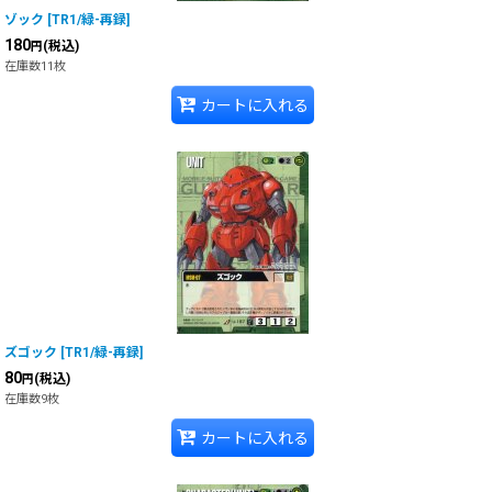
ゾック
[
TR1/緑-再録
]
180
(税込)
円
在庫数11枚
カートに入れる
ズゴック
[
TR1/緑-再録
]
80
(税込)
円
在庫数9枚
カートに入れる