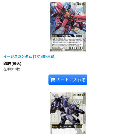
イージスガンダム
[
TR1/白-再録
]
80
(税込)
円
在庫数13枚
カートに入れる