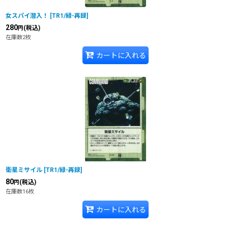
女スパイ潜入！
[
TR1/緑-再録
]
280
(税込)
円
在庫数2枚
カートに入れる
衛星ミサイル
[
TR1/緑-再録
]
80
(税込)
円
在庫数16枚
カートに入れる