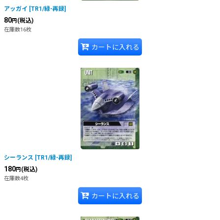
アッガイ
[
TR1/緑-再録
]
80
(税込)
円
在庫数16枚
カートに入れる
シーランス
[
TR1/緑-再録
]
180
(税込)
円
在庫数4枚
カートに入れる