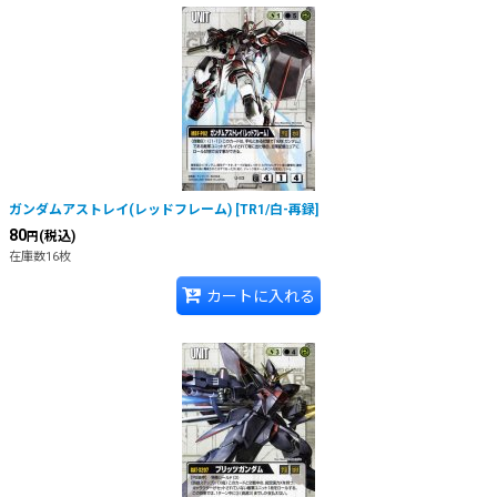
ガンダムアストレイ(レッドフレーム)
[
TR1/白-再録
]
80
(税込)
円
在庫数16枚
カートに入れる