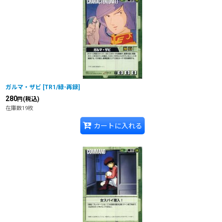
ガルマ・ザビ
[
TR1/緑-再録
]
280
(税込)
円
在庫数19枚
カートに入れる