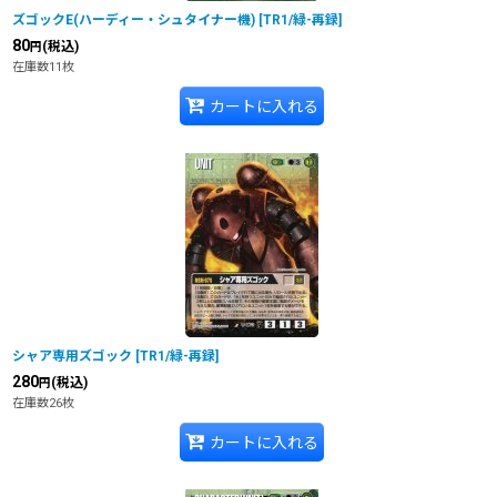
ズゴックE(ハーディー・シュタイナー機)
[
TR1/緑-再録
]
80
(税込)
円
在庫数11枚
カートに入れる
シャア専用ズゴック
[
TR1/緑-再録
]
280
(税込)
円
在庫数26枚
カートに入れる