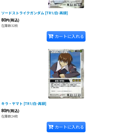
ソードストライクガンダム
[
TR1/白-再録
]
80
(税込)
円
在庫数32枚
カートに入れる
キラ・ヤマト
[
TR1/白-再録
]
80
(税込)
円
在庫数24枚
カートに入れる