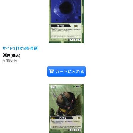
絞り込む
サイド3
[
TR1/緑-再録
]
80
(税込)
円
在庫数2枚
カートに入れる