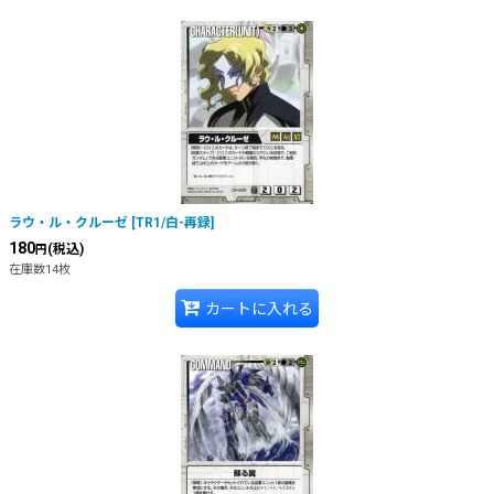
ラウ・ル・クルーゼ
[
TR1/白-再録
]
180
(税込)
円
在庫数14枚
カートに入れる