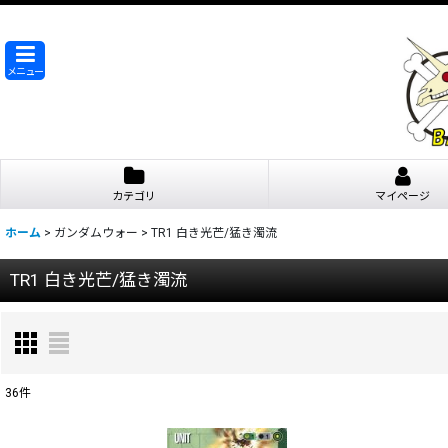
メニュー
カテゴリ
マイページ
ホーム
>
ガンダムウォー
>
TR1 白き光芒/猛き濁流
TR1 白き光芒/猛き濁流
36
件
表示数
: