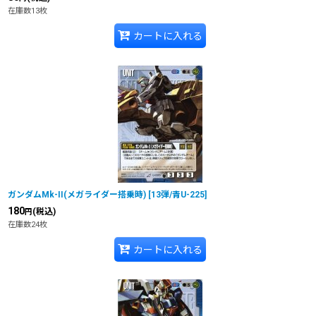
在庫数13枚
カートに入れる
ガンダムMk-II(メガライダー搭乗時)
[
13弾/青U-225
]
180
(税込)
円
在庫数24枚
カートに入れる