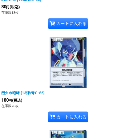
80
(税込)
円
在庫数13枚
カートに入れる
烈火の咆哮
[
13弾/青C-86
]
180
(税込)
円
在庫数76枚
カートに入れる