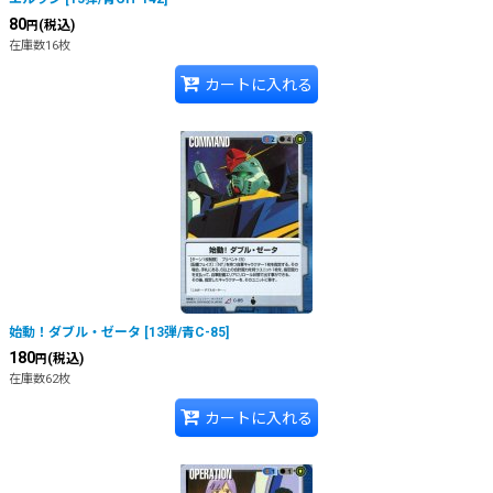
80
(税込)
円
在庫数16枚
カートに入れる
始動！ダブル・ゼータ
[
13弾/青C-85
]
180
(税込)
円
在庫数62枚
カートに入れる