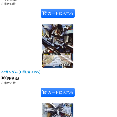
在庫数14枚
カートに入れる
ZZガンダム
[
13弾/青U-227
]
380
(税込)
円
在庫数21枚
カートに入れる