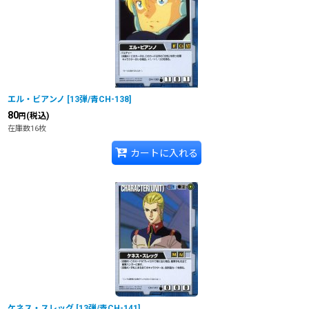
エル・ビアンノ
[
13弾/青CH-138
]
80
(税込)
円
在庫数16枚
カートに入れる
ケネス・スレッグ
[
13弾/青CH-141
]