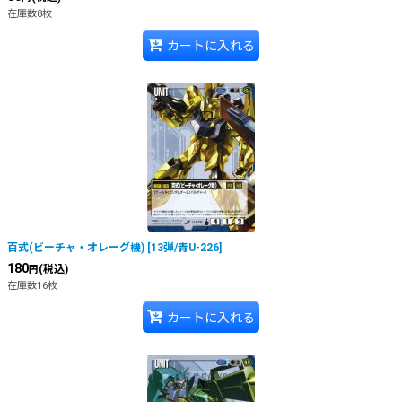
在庫数8枚
カートに入れる
百式(ビーチャ・オレーグ機)
[
13弾/青U-226
]
180
(税込)
円
在庫数16枚
カートに入れる