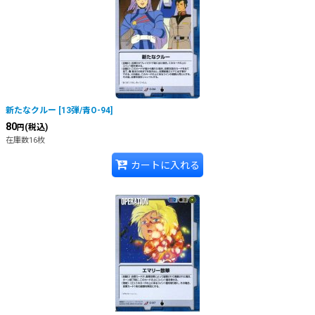
新たなクルー
[
13弾/青O-94
]
80
(税込)
円
在庫数16枚
カートに入れる