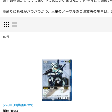
お手数をおかけしてしまい申し訳ございませんが、何卒宜しくお願い
※余りにも弾がバラバラかつ、大量のノーマルのご注文等の場合は、
182
件
表示数
:
在庫あり
並び順
:
ジムIII
[
13弾/青U-222
]
80
(税込)
円