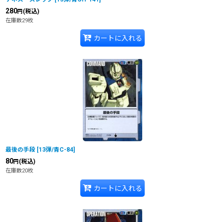
280
(税込)
円
在庫数29枚
カートに入れる
最後の手段
[
13弾/青C-84
]
80
(税込)
円
在庫数20枚
カートに入れる