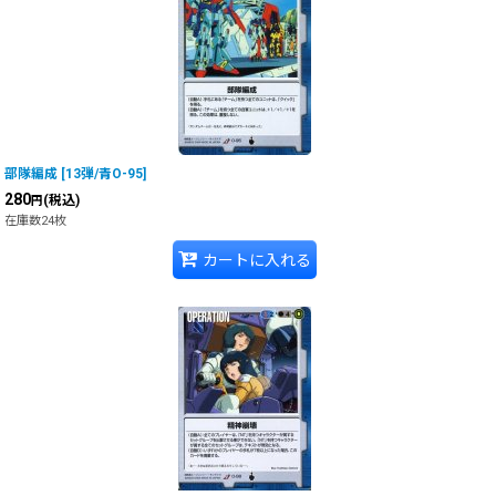
部隊編成
[
13弾/青O-95
]
280
(税込)
円
在庫数24枚
カートに入れる