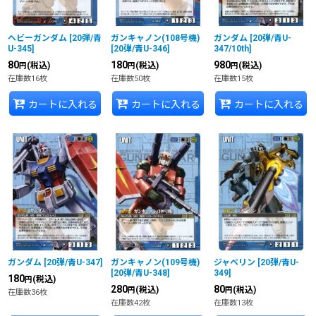
ヘビーガンダム
[
20弾/青
ガンキャノン(108号機)
ガンダム
[
20弾/青U-
U-345
]
[
20弾/青U-346
]
347/10th
]
80
180
980
(税込)
(税込)
(税込)
円
円
円
在庫数16枚
在庫数50枚
在庫数15枚
カートに入れる
カートに入れる
カートに入れる
ガンダム
[
20弾/青U-347
]
ガンキャノン(109号機)
ジャベリン
[
20弾/青U-
[
20弾/青U-348
]
349
]
180
(税込)
円
280
80
(税込)
(税込)
円
円
在庫数36枚
在庫数42枚
在庫数13枚