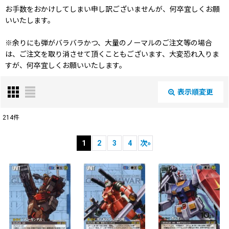
お手数をおかけしてしまい申し訳ございませんが、何卒宜しくお願
いいたします。
※余りにも弾がバラバラかつ、大量のノーマルのご注文等の場合
は、ご注文を取り消させて頂くこともございます、大変恐れ入りま
すが、何卒宜しくお願いいたします。
表示順変更
閉じる
214
件
表示数
:
1
2
3
4
次
»
在庫あり
並び順
:
絞り込む