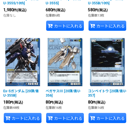
U-355S/10th
]
U-355S
]
U-355B/10th
]
1,980
680
580
(税込)
(税込)
(税込)
円
円
円
在庫なし
在庫数6枚
在庫数13枚
カートに入れる
カートに入れる
Ex-Sガンダム
[
20弾/青
ペガサスIII
[
20弾/青U-
コンペイトウ
[
20弾/青U-
U-355B
]
356
]
357
]
180
80
80
(税込)
(税込)
(税込)
円
円
円
在庫数48枚
在庫数16枚
在庫数16枚
カートに入れる
カートに入れる
カートに入れる