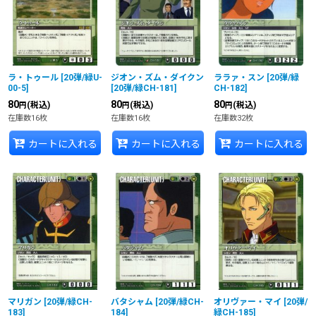
ラ・トゥール
[
20弾/緑U-
ジオン・ズム・ダイクン
ララァ・スン
[
20弾/緑
00-5
]
[
20弾/緑CH-181
]
CH-182
]
80
80
80
(税込)
(税込)
(税込)
円
円
円
在庫数16枚
在庫数16枚
在庫数32枚
カートに入れる
カートに入れる
カートに入れる
マリガン
[
20弾/緑CH-
バタシャム
[
20弾/緑CH-
オリヴァー・マイ
[
20弾/
183
]
184
]
緑CH-185
]