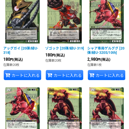
アッグガイ
[
20弾/緑U-
ゾゴック
[
20弾/緑U-319
]
シャア専用ゲルググ
[
20
318
]
弾/緑U-320S/10th
]
180
(税込)
円
180
2,980
(税込)
(税込)
円
円
在庫数20枚
在庫数20枚
在庫数1枚
カートに入れる
カートに入れる
カートに入れる