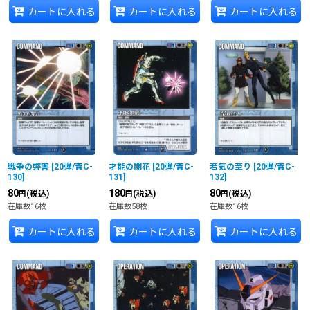
カートに入れる
カートに入れる
カートに入れる
戦争の弊害
[
20弾/青C-
才能の開花
[
20弾/青C-
若気の至り
[
20弾/青C-
130
]
131
]
132
]
80
180
80
(税込)
(税込)
(税込)
円
円
円
在庫数16枚
在庫数58枚
在庫数16枚
カートに入れる
カートに入れる
カートに入れる