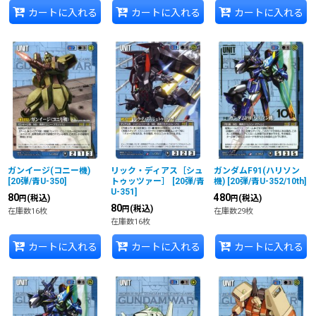
カートに入れる
カートに入れる
カートに入れる
ガンイージ(コニー機)
リック・ディアス［シュ
ガンダムF91(ハリソン
[
20弾/青U-350
]
トゥッツァー］
[
20弾/青
機)
[
20弾/青U-352/10th
]
U-351
]
80
480
(税込)
(税込)
円
円
80
(税込)
円
在庫数16枚
在庫数29枚
在庫数16枚
カートに入れる
カートに入れる
カートに入れる