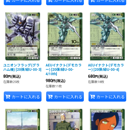
カートに入れる
カートに入れる
カートに入れる
ユニオンフラッグ(グラ
AEUイナクト(デモカラ
AEUイナクト(デモカラ
ハム機)
[
20弾/緑U-00-3
]
ー)
[
20弾/緑U-00-
ー)
[
20弾/緑U-00-4
]
4/10th
]
80
680
(税込)
(税込)
円
円
980
(税込)
円
在庫数25枚
在庫数18枚
在庫数11枚
カートに入れる
カートに入れる
カートに入れる