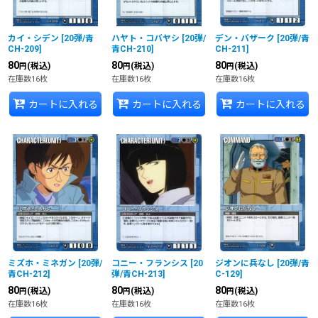
カイ・シデン
[
20弾/青
ハヤト・コバヤシ
[
20弾/
デン・バザーク
[
20弾/青
CH-209
]
青CH-210
]
CH-211
]
80
80
80
(税込)
(税込)
(税込)
円
円
円
在庫数16枚
在庫数16枚
在庫数16枚
カートに入れる
カートに入れる
カートに入れる
ミズホ・ミネガン
[
20弾/
コニー・フランシス
[
20
ジオンに兵なし
[
20弾/青
青CH-212
]
弾/青CH-213
]
C-129
]
80
80
80
(税込)
(税込)
(税込)
円
円
円
在庫数16枚
在庫数16枚
在庫数16枚