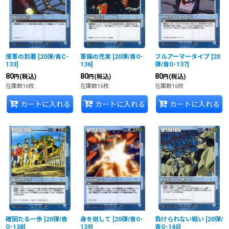
援軍の到着
[
20弾/青C-
軍備の充実
[
20弾/青O-
フルアーマータイプ
[
20
133
]
136
]
弾/青O-137
]
80
80
80
(税込)
(税込)
(税込)
円
円
円
在庫数16枚
在庫数16枚
在庫数16枚
カートに入れる
カートに入れる
カートに入れる
確固たる一歩
[
20弾/青
身を挺して
[
20弾/青O-
負けられない戦い
[
20弾/
O-138
]
139
]
青O-140
]