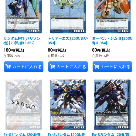
ガンダムF91(ハリソン
トリアーエズ
[
20弾/青U-
ヌーベル・ジムIII
[
20弾/
機)
[
20弾/青U-352
]
353
]
青U-354
]
180
80
80
(税込)
(税込)
(税込)
円
円
円
在庫数99枚
在庫数12枚
在庫数16枚
カートに入れる
カートに入れる
カートに入れる
Ex-Sガンダム
[
20弾/青
Ex-Sガンダム
[
20弾/青
Ex-Sガンダム
[
20弾/青