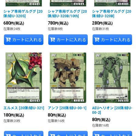
シャア専用ゲルググ
[
20
シャア専用ゲルググ
[
20
シャア専用ゲルググ
[
20
弾/緑U-320S
]
弾/緑U-320B/10th
]
弾/緑U-320B
]
680
780
280
(税込)
(税込)
(税込)
円
円
円
在庫数24枚
在庫数8枚
在庫数31枚
カートに入れる
カートに入れる
カートに入れる
エルメス
[
20弾/緑U-321
]
アンフ
[
20弾/緑U-00-1
]
AEUヘリオン
[
20弾/緑U-
00-2
]
180
80
(税込)
(税込)
円
円
80
(税込)
円
在庫数20枚
在庫数16枚
在庫数16枚