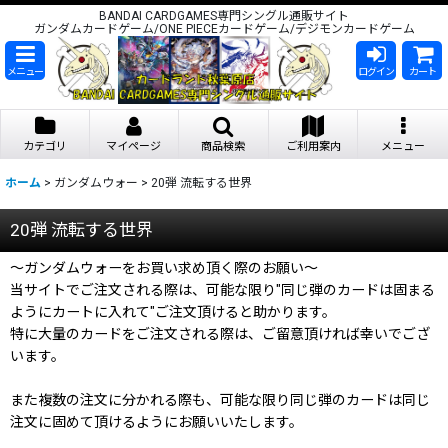
BANDAI CARDGAMES専門シングル通販サイト
ガンダムカードゲーム/ONE PIECEカードゲーム/デジモンカードゲーム
メニュー
ログイン
カート
カテゴリ
マイページ
商品検索
ご利用案内
メニュー
ホーム
>
ガンダムウォー
>
20弾 流転する世界
20弾 流転する世界
〜ガンダムウォーをお買い求め頂く際のお願い〜
当サイトでご注文される際は、可能な限り"同じ弾のカードは固まる
ようにカートに入れて"ご注文頂けると助かります。
特に大量のカードをご注文される際は、ご留意頂ければ幸いでござ
います。
また複数の注文に分かれる際も、可能な限り同じ弾のカードは同じ
注文に固めて頂けるようにお願いいたします。