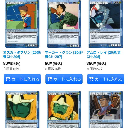
オスカ・ダブリン
[
20弾/
マーカー・クラン
[
20弾/
アムロ・レイ
[
20弾/青
青CH-206
]
青CH-207
]
CH-208
]
80
80
380
(税込)
(税込)
(税込)
円
円
円
在庫数16枚
在庫数16枚
在庫数27枚
カートに入れる
カートに入れる
カートに入れる