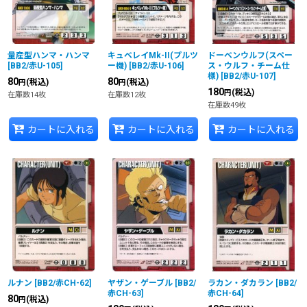
量産型ハンマ・ハンマ
キュベレイMk-II(プルツ
ドーベンウルフ(スペー
[
BB2/赤U-105
]
ー機)
[
BB2/赤U-106
]
ス・ウルフ・チーム仕
様)
[
BB2/赤U-107
]
80
80
(税込)
(税込)
円
円
180
(税込)
円
在庫数14枚
在庫数12枚
在庫数49枚
カートに入れる
カートに入れる
カートに入れる
ルナン
[
BB2/赤CH-62
]
ヤザン・ゲーブル
[
BB2/
ラカン・ダカラン
[
BB2/
赤CH-63
]
赤CH-64
]
80
(税込)
円