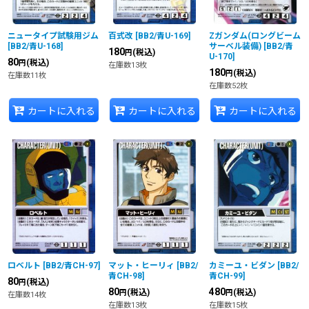
ニュータイプ試験用ジム
百式改
[
BB2/青U-169
]
Zガンダム(ロングビーム
[
BB2/青U-168
]
サーベル装備)
[
BB2/青
180
(税込)
円
U-170
]
80
(税込)
円
在庫数13枚
180
(税込)
円
在庫数11枚
在庫数52枚
カートに入れる
カートに入れる
カートに入れる
ロベルト
[
BB2/青CH-97
]
マット・ヒーリィ
[
BB2/
カミーユ・ビダン
[
BB2/
青CH-98
]
青CH-99
]
80
(税込)
円
80
480
(税込)
(税込)
円
円
在庫数14枚
在庫数13枚
在庫数15枚