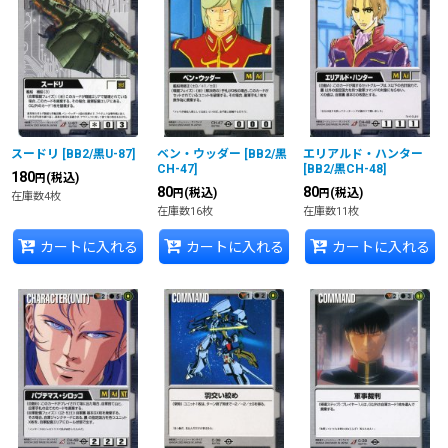
スードリ
[
BB2/黒U-87
]
ベン・ウッダー
[
BB2/黒
エリアルド・ハンター
CH-47
]
[
BB2/黒CH-48
]
180
(税込)
円
80
80
(税込)
(税込)
円
円
在庫数4枚
在庫数16枚
在庫数11枚
カートに入れる
カートに入れる
カートに入れる