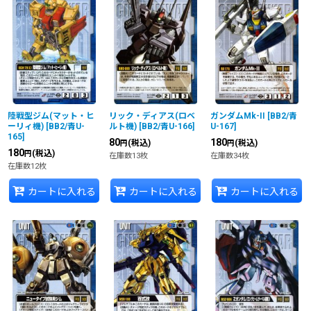
並び順
:
絞り込む
陸戦型ジム(マット・ヒ
リック・ディアス(ロベ
ガンダムMk-II
[
BB2/青
ーリィ機)
[
BB2/青U-
ルト機)
[
BB2/青U-166
]
U-167
]
165
]
80
180
(税込)
(税込)
円
円
180
(税込)
円
在庫数13枚
在庫数34枚
在庫数12枚
カートに入れる
カートに入れる
カートに入れる