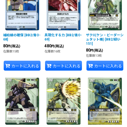
補給線の確保
[
BB2/青O-
具現化する力
[
BB2/青O-
ザクII(ケン・ビーダーシ
68
]
69
]
ュタット機)
[
BB2/緑U-
151
]
80
480
(税込)
(税込)
円
円
80
(税込)
円
在庫数15枚
在庫数16枚
在庫数13枚
カートに入れる
カートに入れる
カートに入れる