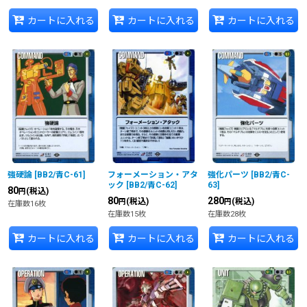
カートに入れる
カートに入れる
カートに入れる
強硬論
[
BB2/青C-61
]
フォーメーション・アタ
強化パーツ
[
BB2/青C-
ック
[
BB2/青C-62
]
63
]
80
(税込)
円
80
280
(税込)
(税込)
円
円
在庫数16枚
在庫数15枚
在庫数28枚
カートに入れる
カートに入れる
カートに入れる