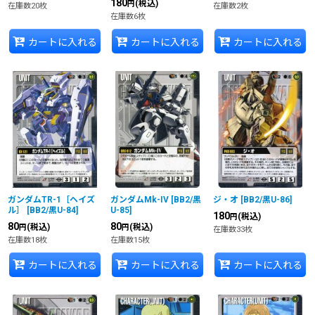
180
(税込)
円
在庫数20枚
在庫数2枚
在庫数6枚
カートに入れる
カートに入れる
カートに入れる
ガンダムTR-1［ヘイズ
ガンダムMk-IV
[
BB2/黒
ジ・オ
[
BB2/黒U-86
]
ル］
[
BB2/黒U-84
]
U-85
]
180
(税込)
円
80
80
(税込)
(税込)
円
円
在庫数33枚
在庫数18枚
在庫数15枚
カートに入れる
カートに入れる
カートに入れる