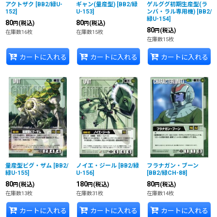
アクトザク
[
BB2/緑U-
ギャン(量産型)
[
BB2/緑
ゲルググ初期生産型(ラ
152
]
U-153
]
ンバ・ラル専用機)
[
BB2/
緑U-154
]
80
80
(税込)
(税込)
円
円
80
(税込)
円
在庫数16枚
在庫数15枚
在庫数15枚
カートに入れる
カートに入れる
カートに入れる
量産型ビグ・ザム
[
BB2/
ノイエ・ジール
[
BB2/緑
フラナガン・ブーン
緑U-155
]
U-156
]
[
BB2/緑CH-88
]
80
180
80
(税込)
(税込)
(税込)
円
円
円
在庫数13枚
在庫数31枚
在庫数14枚
カートに入れる
カートに入れる
カートに入れる