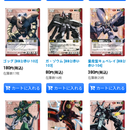
ゴッグ
[
BB2/赤U-102
]
ガ・ゾウム
[
BB2/赤U-
量産型キュベレイ
[
BB2/
103
]
赤U-104
]
180
(税込)
円
80
380
(税込)
(税込)
円
円
在庫数17枚
在庫数16枚
在庫数25枚
カートに入れる
カートに入れる
カートに入れる