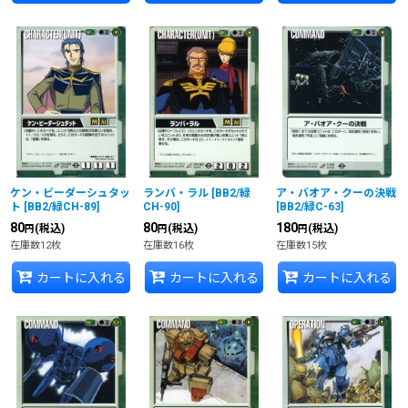
ケン・ビーダーシュタッ
ランバ・ラル
[
BB2/緑
ア・バオア・クーの決戦
ト
[
BB2/緑CH-89
]
CH-90
]
[
BB2/緑C-63
]
80
80
180
(税込)
(税込)
(税込)
円
円
円
在庫数12枚
在庫数16枚
在庫数15枚
カートに入れる
カートに入れる
カートに入れる