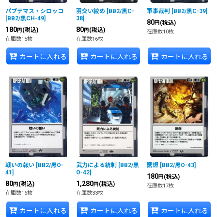
パプテマス・シロッコ
羽交い絞め
[
BB2/黒C-
軍事裁判
[
BB2/黒C-39
]
[
BB2/黒CH-49
]
38
]
80
(税込)
円
180
80
(税込)
(税込)
円
円
在庫数10枚
在庫数15枚
在庫数16枚
カートに入れる
カートに入れる
カートに入れる
戦いの報い
[
BB2/黒O-
武力による統制
[
BB2/黒
誘爆
[
BB2/黒O-43
]
41
]
O-42
]
180
(税込)
円
80
1,280
(税込)
(税込)
円
円
在庫数17枚
在庫数16枚
在庫数33枚
カートに入れる
カートに入れる
カートに入れる