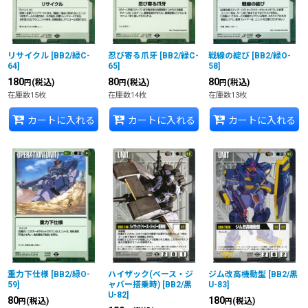
リサイクル
[
BB2/緑C-
忍び寄る爪牙
[
BB2/緑C-
戦線の綻び
[
BB2/緑O-
64
]
65
]
58
]
180
80
80
(税込)
(税込)
(税込)
円
円
円
在庫数15枚
在庫数14枚
在庫数13枚
カートに入れる
カートに入れる
カートに入れる
重力下仕様
[
BB2/緑O-
ハイザック(ベース・ジ
ジム改高機動型
[
BB2/黒
59
]
ャバー搭乗時)
[
BB2/黒
U-83
]
U-82
]
80
180
(税込)
(税込)
円
円