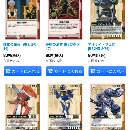
強化の歪み
[
BB2/赤O-
手駒の消費
[
BB2/赤O-
マイティ・フェロー
46
]
47
]
[
BB2/茶U-76
]
80
80
80
(税込)
(税込)
(税込)
円
円
円
在庫数20枚
在庫数15枚
在庫数13枚
カートに入れる
カートに入れる
カートに入れる