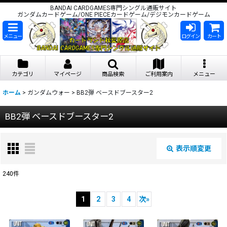
BANDAI CARDGAMES専門シングル通販サイト
ガンダムカードゲーム/ONE PIECEカードゲーム/デジモンカードゲーム
メニュー
ログイン
カート
カテゴリ
マイページ
商品検索
ご利用案内
メニュー
ホーム
>
ガンダムウォー
>
BB2弾 ベースドブースター2
BB2弾 ベースドブースター2
表示順変更
閉じる
240
件
表示数
:
1
2
3
4
次
»
在庫あり