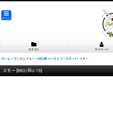
メニュー
カテゴリ
マイページ
ホーム
>
ガンダムウォー
>
BB2弾 ベースドブースター2
>
スモー
スモー
[
BB2/茶U-79
]