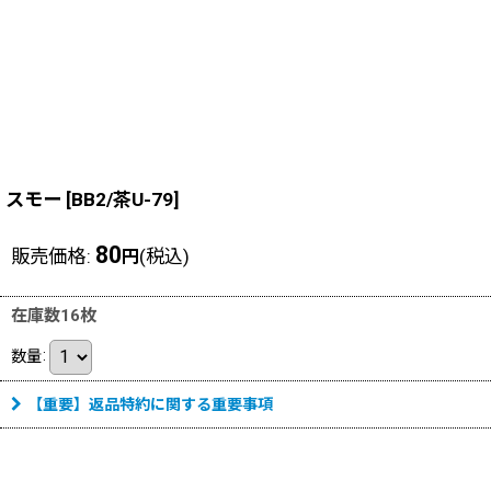
スモー
[
BB2/茶U-79
]
80
販売価格
:
(税込)
円
在庫数16枚
数量
:
【重要】返品特約に関する重要事項