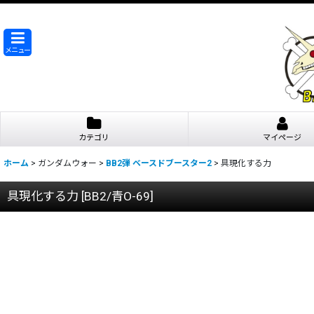
メニュー
カテゴリ
マイページ
ホーム
>
ガンダムウォー
>
BB2弾 ベースドブースター2
>
具現化する力
具現化する力
[
BB2/青O-69
]