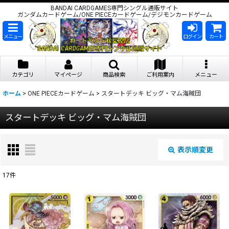
BANDAI CARDGAMES専門シングル通販サイト
ガンダムカードゲーム/ONE PIECEカードゲーム/デジモンカードゲーム
メニュー
ログイン
カート
カテゴリ
マイページ
商品検索
ご利用案内
メニュー
ホーム
>
ONE PIECEカードゲーム
>
スタートデッキ ビッグ・マム海賊団
スタートデッキ ビッグ・マム海賊団
表示順変更
閉じる
17
件
表示数
:
在庫あり