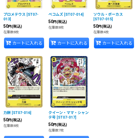
プロメテウス
[
ST07-
ぺコムズ
[
ST07-014
]
ソウル・ポーカス
013
]
[
ST07-015
]
50
(税込)
円
50
50
(税込)
(税込)
円
円
在庫数8枚
在庫数8枚
在庫数4枚
カートに入れる
カートに入れる
カートに入れる
力餅
[
ST07-016
]
クイーン・ママ・シャン
テ号
[
ST07-017
]
50
(税込)
円
50
(税込)
円
在庫数8枚
在庫数7枚