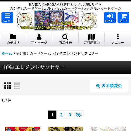
BANDAI CARDGAMES専門シングル通販サイト
ガンダムカードゲーム/ONE PIECEカードゲーム/デジモンカードゲーム
メニュー
ログイン
カート
カテゴリ
マイページ
商品検索
ご利用案内
メニュー
ホーム
>
デジモンカードゲーム
>
18弾 エレメントサクセサー
18弾 エレメントサクセサー
表示順変更
閉じる
134
件
表示数
:
1
2
3
次
»
在庫あり