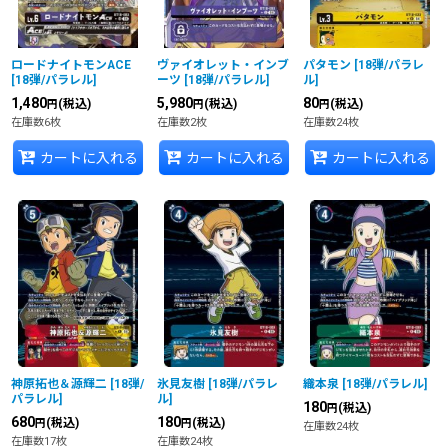
ロードナイトモンACE
ヴァイオレット・インブ
パタモン
[
18弾/パラレ
[
18弾/パラレル
]
ーツ
[
18弾/パラレル
]
ル
]
1,480
5,980
80
(税込)
(税込)
(税込)
円
円
円
在庫数6枚
在庫数2枚
在庫数24枚
カートに入れる
カートに入れる
カートに入れる
神原拓也＆源輝二
[
18弾/
氷見友樹
[
18弾/パラレ
織本泉
[
18弾/パラレル
]
パラレル
]
ル
]
180
(税込)
円
680
180
(税込)
(税込)
円
円
在庫数24枚
在庫数17枚
在庫数24枚