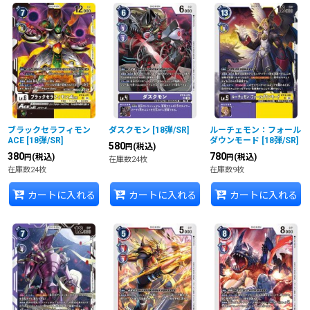
ブラックセラフィモン
ダスクモン
[
18弾/SR
]
ルーチェモン：フォール
ACE
[
18弾/SR
]
ダウンモード
[
18弾/SR
]
580
(税込)
円
380
780
(税込)
(税込)
円
円
在庫数24枚
在庫数24枚
在庫数9枚
カートに入れる
カートに入れる
カートに入れる