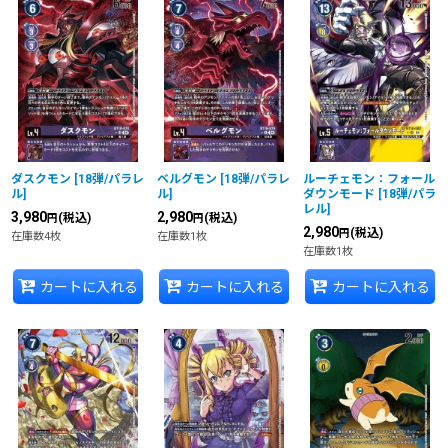
ダスクモン
[
18弾/パラレ
ベルグモン
[
18弾/パラレ
ルーチェモン：フォール
ル
]
ル
]
ダウンモード
[
18弾/パラ
レル
]
3,980
2,980
(税込)
(税込)
円
円
2,980
(税込)
円
在庫数4枚
在庫数1枚
在庫数1枚
カートに入れる
カートに入れる
カートに入れる