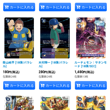
カートに入れる
カートに入れる
カートに入れる
柴山純平
[
18弾/パラレ
木村輝一
[
18弾/パラレ
ルーチェモン：サタンモ
ル
]
ル
]
ード
[
18弾/SEC
]
180
280
1,480
(税込)
(税込)
(税込)
円
円
円
在庫数24枚
在庫数24枚
在庫数13枚
カートに入れる
カートに入れる
カートに入れる