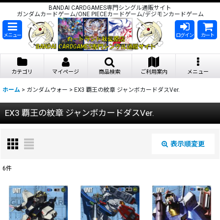
BANDAI CARDGAMES専門シングル通販サイト
ガンダムカードゲーム/ONE PIECEカードゲーム/デジモンカードゲーム
メニュー
ログイン
カート
カテゴリ
マイページ
商品検索
ご利用案内
メニュー
ホーム
>
ガンダムウォー
>
EX3 覇王の紋章 ジャンボカードダスVer.
EX3 覇王の紋章 ジャンボカードダスVer.
表示順変更
閉じる
6
件
表示数
:
在庫あり