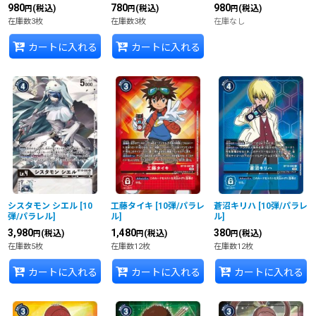
980
780
980
(税込)
(税込)
(税込)
円
円
円
在庫数3枚
在庫数3枚
在庫なし
カートに入れる
カートに入れる
シスタモン シエル
[
10
工藤タイキ
[
10弾/パラレ
蒼沼キリハ
[
10弾/パラレ
弾/パラレル
]
ル
]
ル
]
3,980
1,480
380
(税込)
(税込)
(税込)
円
円
円
在庫数5枚
在庫数12枚
在庫数12枚
カートに入れる
カートに入れる
カートに入れる