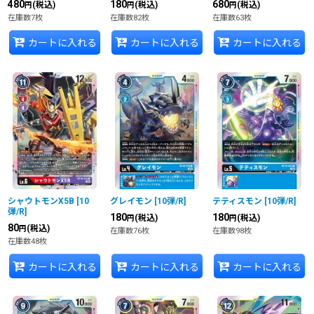
480
180
680
(税込)
(税込)
(税込)
円
円
円
在庫数7枚
在庫数82枚
在庫数63枚
カートに入れる
カートに入れる
カートに入れる
シャウトモンX5B
[
10
グレイモン
[
10弾/R
]
テティスモン
[
10弾/R
]
弾/R
]
180
180
(税込)
(税込)
円
円
80
(税込)
円
在庫数76枚
在庫数98枚
在庫数48枚
カートに入れる
カートに入れる
カートに入れる