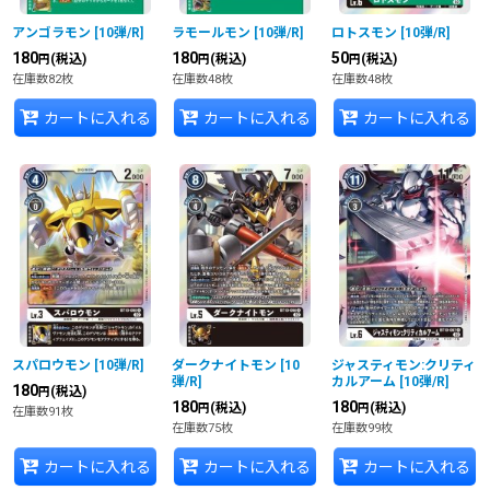
アンゴラモン
[
10弾/R
]
ラモールモン
[
10弾/R
]
ロトスモン
[
10弾/R
]
180
180
50
(税込)
(税込)
(税込)
円
円
円
在庫数82枚
在庫数48枚
在庫数48枚
カートに入れる
カートに入れる
カートに入れる
スパロウモン
[
10弾/R
]
ダークナイトモン
[
10
ジャスティモン:クリティ
弾/R
]
カルアーム
[
10弾/R
]
180
(税込)
円
180
180
(税込)
(税込)
円
円
在庫数91枚
在庫数75枚
在庫数99枚
カートに入れる
カートに入れる
カートに入れる