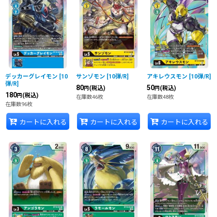
デッカーグレイモン
[
10
サンゾモン
[
10弾/R
]
アキレウスモン
[
10弾/R
]
弾/R
]
80
50
(税込)
(税込)
円
円
180
(税込)
円
在庫数46枚
在庫数48枚
在庫数96枚
カートに入れる
カートに入れる
カートに入れる