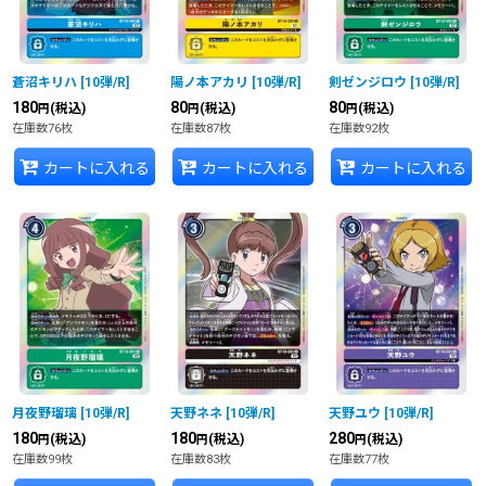
蒼沼キリハ
[
10弾/R
]
陽ノ本アカリ
[
10弾/R
]
剣ゼンジロウ
[
10弾/R
]
180
80
80
(税込)
(税込)
(税込)
円
円
円
在庫数76枚
在庫数87枚
在庫数92枚
カートに入れる
カートに入れる
カートに入れる
月夜野瑠璃
[
10弾/R
]
天野ネネ
[
10弾/R
]
天野ユウ
[
10弾/R
]
180
180
280
(税込)
(税込)
(税込)
円
円
円
在庫数99枚
在庫数83枚
在庫数77枚