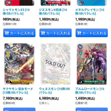
シャウトモンX5
[
10
ジエスモンX抗体
[
10
メタルグレイモン
[
10
弾/SRパラレル
]
弾/SRパラレル
]
弾/SRパラレル
]
980
1,980
1,980
(税込)
(税込)
(税込)
円
円
円
在庫数10枚
在庫数6枚
在庫数3枚
カートに入れる
カートに入れる
カートに入れる
サクヤモン:巫女モード
ウェヌスモン
[
10弾/SR
ブルムロードモン
[
10
[
10弾/SRパラレル
]
パラレル
]
弾/SRパラレル
]
7,980
6,980
1,480
(税込)
(税込)
(税込)
円
円
円
在庫数4枚
在庫なし
在庫数1枚