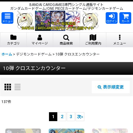
BANDAI CARDGAMES専門シングル通販サイト
ガンダムカードゲーム/ONE PIECEカードゲーム/デジモンカードゲーム
メニュー
ログイン
カート
カテゴリ
マイページ
商品検索
ご利用案内
メニュー
ホーム
>
デジモンカードゲーム
>
10弾 クロスエンカウンター
10弾 クロスエンカウンター
表示順変更
閉じる
137
件
表示数
:
1
2
3
次
»
在庫あり