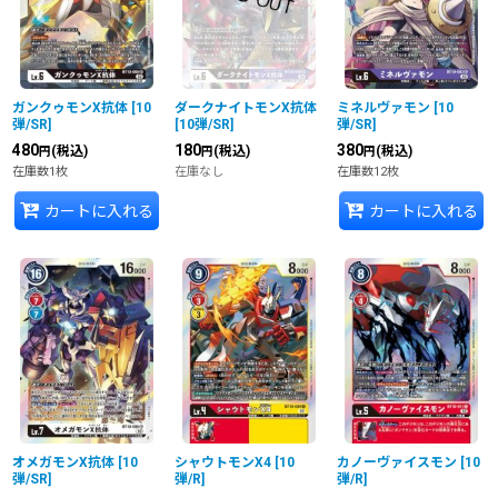
ガンクゥモンX抗体
[
10
ダークナイトモンX抗体
ミネルヴァモン
[
10
弾/SR
]
[
10弾/SR
]
弾/SR
]
480
180
380
(税込)
(税込)
(税込)
円
円
円
在庫数1枚
在庫なし
在庫数12枚
カートに入れる
カートに入れる
オメガモンX抗体
[
10
シャウトモンX4
[
10
カノーヴァイスモン
[
10
弾/SR
]
弾/R
]
弾/R
]