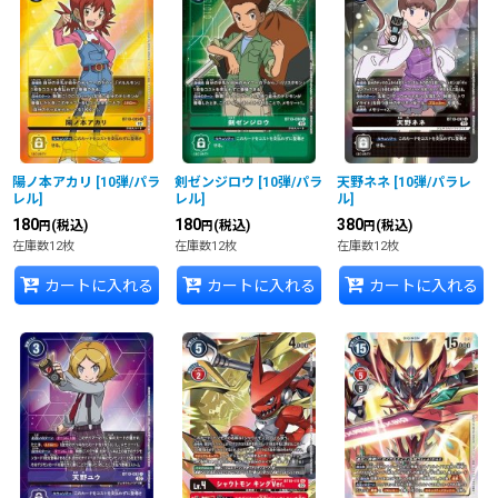
陽ノ本アカリ
[
10弾/パラ
剣ゼンジロウ
[
10弾/パラ
天野ネネ
[
10弾/パラレ
レル
]
レル
]
ル
]
180
180
380
(税込)
(税込)
(税込)
円
円
円
在庫数12枚
在庫数12枚
在庫数12枚
カートに入れる
カートに入れる
カートに入れる