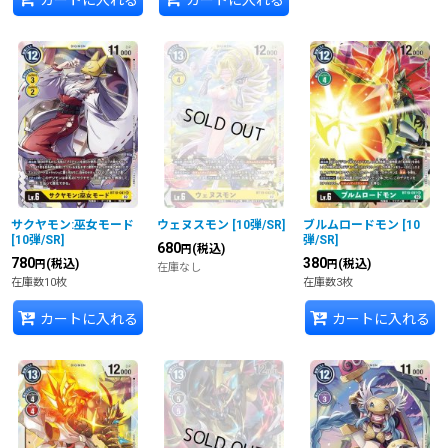
サクヤモン:巫女モード
ウェヌスモン
[
10弾/SR
]
ブルムロードモン
[
10
[
10弾/SR
]
弾/SR
]
680
(税込)
円
780
380
(税込)
(税込)
円
円
在庫なし
在庫数10枚
在庫数3枚
カートに入れる
カートに入れる