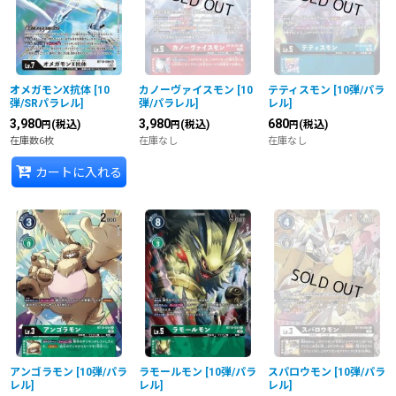
オメガモンX抗体
[
10
カノーヴァイスモン
[
10
テティスモン
[
10弾/パラ
弾/SRパラレル
]
弾/パラレル
]
レル
]
3,980
3,980
680
(税込)
(税込)
(税込)
円
円
円
在庫数6枚
在庫なし
在庫なし
カートに入れる
アンゴラモン
[
10弾/パラ
ラモールモン
[
10弾/パラ
スパロウモン
[
10弾/パラ
レル
]
レル
]
レル
]