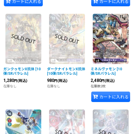
カートに入れる
カートに入れる
ガンクゥモンX抗体
[
10
ダークナイトモンX抗体
ミネルヴァモン
[
10
弾/SRパラレル
]
[
10弾/SRパラレル
]
弾/SRパラレル
]
1,280
980
2,480
(税込)
(税込)
(税込)
円
円
円
在庫なし
在庫なし
在庫数2枚
カートに入れる