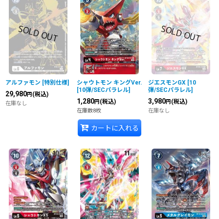
並び順
:
絞り込む
アルファモン
[
特別仕様
]
シャウトモン キングVer.
ジエスモンGX
[
10
[
10弾/SECパラレル
]
弾/SECパラレル
]
29,980
(税込)
円
1,280
3,980
(税込)
(税込)
円
円
在庫なし
在庫数8枚
在庫なし
カートに入れる