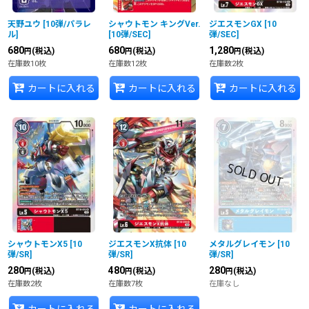
天野ユウ
[
10弾/パラレ
シャウトモン キングVer.
ジエスモンGX
[
10
ル
]
[
10弾/SEC
]
弾/SEC
]
680
680
1,280
(税込)
(税込)
(税込)
円
円
円
在庫数10枚
在庫数12枚
在庫数2枚
カートに入れる
カートに入れる
カートに入れる
シャウトモンX5
[
10
ジエスモンX抗体
[
10
メタルグレイモン
[
10
弾/SR
]
弾/SR
]
弾/SR
]
280
480
280
(税込)
(税込)
(税込)
円
円
円
在庫数2枚
在庫数7枚
在庫なし
カートに入れる
カートに入れる