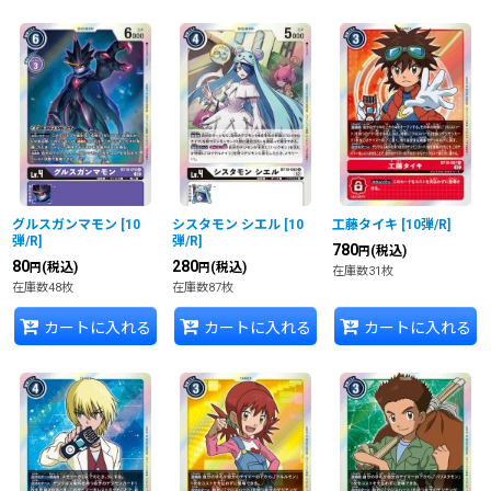
グルスガンマモン
[
10
シスタモン シエル
[
10
工藤タイキ
[
10弾/R
]
弾/R
]
弾/R
]
780
(税込)
円
80
280
(税込)
(税込)
円
円
在庫数31枚
在庫数48枚
在庫数87枚
カートに入れる
カートに入れる
カートに入れる