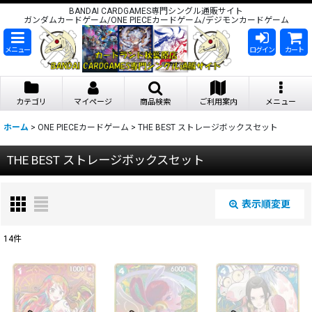
BANDAI CARDGAMES専門シングル通販サイト
ガンダムカードゲーム/ONE PIECEカードゲーム/デジモンカードゲーム
メニュー
ログイン
カート
カテゴリ
マイページ
商品検索
ご利用案内
メニュー
ホーム
>
ONE PIECEカードゲーム
>
THE BEST ストレージボックスセット
THE BEST ストレージボックスセット
表示順変更
閉じる
14
件
表示数
:
在庫あり