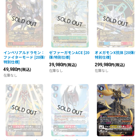
並び順
:
絞り込む
インペリアルドラモン：
ゼファーガモンACE
[
20
オメガモンX抗体
[
20弾/
ファイターモード
[
20弾/
弾/特別仕様
]
特別仕様
]
特別仕様
]
39,980
299,980
(税込)
(税込)
円
円
49,980
(税込)
円
在庫なし
在庫なし
在庫なし