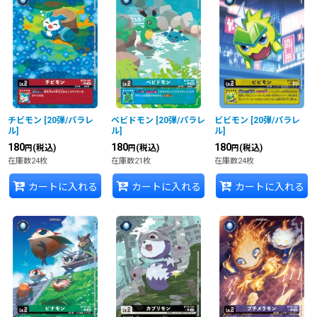
チビモン
[
20弾/パラレ
ベビドモン
[
20弾/パラレ
ビビモン
[
20弾/パラレ
ル
]
ル
]
ル
]
180
180
180
(税込)
(税込)
(税込)
円
円
円
在庫数24枚
在庫数21枚
在庫数24枚
カートに入れる
カートに入れる
カートに入れる