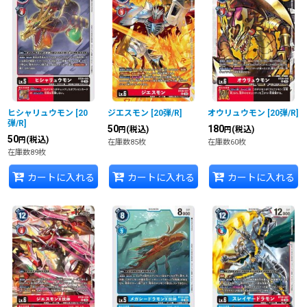
ヒシャリュウモン
[
20
ジエスモン
[
20弾/R
]
オウリュウモン
[
20弾/R
]
弾/R
]
50
180
(税込)
(税込)
円
円
50
(税込)
円
在庫数85枚
在庫数60枚
在庫数89枚
カートに入れる
カートに入れる
カートに入れる