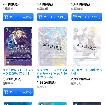
980
580
1,480
(税込)
(税込)
(税込)
円
円
円
在庫数8枚
在庫数8枚
在庫数6枚
カートに入れる
カートに入れる
カートに入れる
ヴァイオレット・インブ
クラッカー・ファング＆
クールボーイ
[
20弾/パラ
ーツ
[
20弾/パラレル
]
ハッカー・ジャッジ
[
20
レル
]
弾/パラレル
]
3,980
2,980
(税込)
(税込)
円
円
1,980
(税込)
円
在庫数4枚
在庫なし
在庫なし
カートに入れる