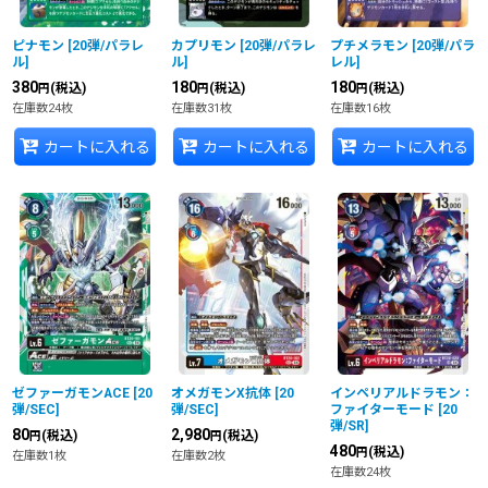
ピナモン
[
20弾/パラレ
カプリモン
[
20弾/パラレ
プチメラモン
[
20弾/パラ
ル
]
ル
]
レル
]
380
180
180
(税込)
(税込)
(税込)
円
円
円
在庫数24枚
在庫数31枚
在庫数16枚
カートに入れる
カートに入れる
カートに入れる
ゼファーガモンACE
[
20
オメガモンX抗体
[
20
インペリアルドラモン：
弾/SEC
]
弾/SEC
]
ファイターモード
[
20
弾/SR
]
80
2,980
(税込)
(税込)
円
円
480
(税込)
円
在庫数1枚
在庫数2枚
在庫数24枚