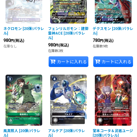
ネクロモン
[
20弾/パラレ
フェンリルガモン：建御
デクスモン
[
20弾/パラレ
ル
]
雷神ACE
[
20弾/パラレ
ル
]
ル
]
980
780
(税込)
(税込)
円
円
980
(税込)
円
在庫なし
在庫数9枚
在庫数2枚
カートに入れる
カートに入れる
風真照人
[
20弾/パラレ
アルテア
[
20弾/パラレ
堂本コータ＆武者ユージ
ル
]
ル
]
[
20弾/パラレル
]