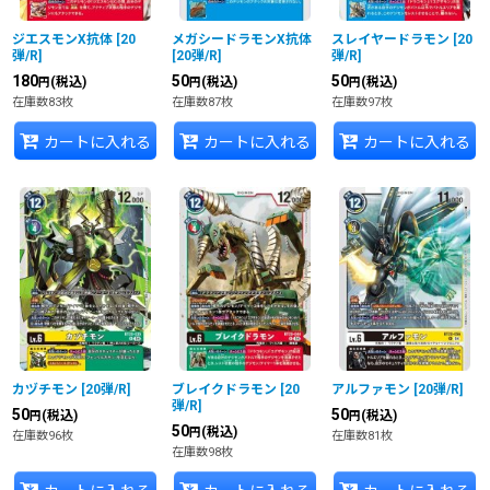
ジエスモンX抗体
[
20
メガシードラモンX抗体
スレイヤードラモン
[
20
弾/R
]
[
20弾/R
]
弾/R
]
180
50
50
(税込)
(税込)
(税込)
円
円
円
在庫数83枚
在庫数87枚
在庫数97枚
カートに入れる
カートに入れる
カートに入れる
カヅチモン
[
20弾/R
]
ブレイクドラモン
[
20
アルファモン
[
20弾/R
]
弾/R
]
50
50
(税込)
(税込)
円
円
50
(税込)
円
在庫数96枚
在庫数81枚
在庫数98枚