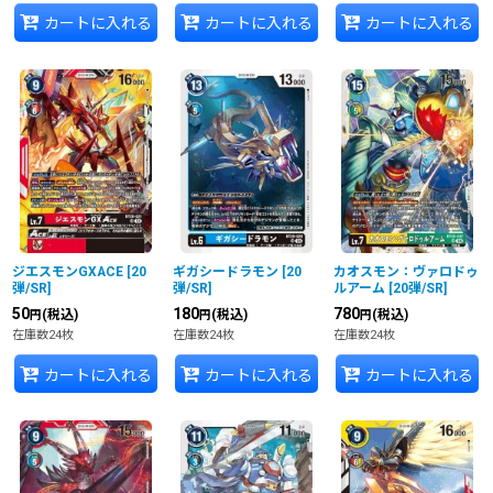
カートに入れる
カートに入れる
カートに入れる
ジエスモンGXACE
[
20
ギガシードラモン
[
20
カオスモン：ヴァロドゥ
弾/SR
]
弾/SR
]
ルアーム
[
20弾/SR
]
50
180
780
(税込)
(税込)
(税込)
円
円
円
在庫数24枚
在庫数24枚
在庫数24枚
カートに入れる
カートに入れる
カートに入れる