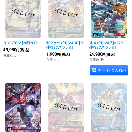
インプモン
[
20弾/SP
]
ゼファーガモンACE
[
20
オメガモンX抗体
[
20
弾/SECパラレル
]
弾/SECパラレル
]
49,980
(税込)
円
1,980
24,980
(税込)
(税込)
円
円
在庫なし
在庫なし
在庫数1枚
カートに入れる