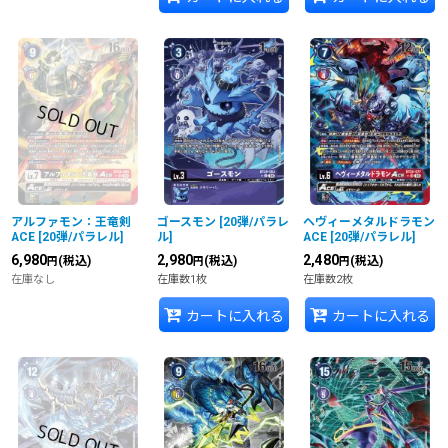
アルファモン：王竜剣
ゴースモン
[
20弾/パラレ
ヘヴィーメタルドラモン
ACE
[
20弾/パラレル
]
ル
]
ACE
[
20弾/パラレル
]
6,980
2,980
2,480
(税込)
(税込)
(税込)
円
円
円
在庫なし
在庫数1枚
在庫数2枚
カートに入れる
カートに入れる