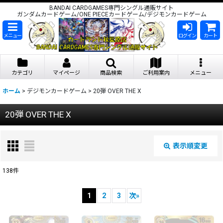
BANDAI CARDGAMES専門シングル通販サイト
ガンダムカードゲーム/ONE PIECEカードゲーム/デジモンカードゲーム
メニュー
ログイン
カート
カテゴリ
マイページ
商品検索
ご利用案内
メニュー
ホーム
>
デジモンカードゲーム
>
20弾 OVER THE X
20弾 OVER THE X
表示順変更
閉じる
138
件
表示数
:
1
2
3
次
»
在庫あり