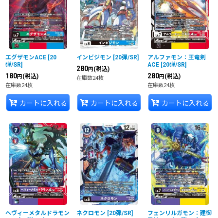
エグザモンACE
[
20
インビジモン
[
20弾/SR
]
アルファモン：王竜剣
弾/SR
]
ACE
[
20弾/SR
]
280
(税込)
円
180
280
(税込)
(税込)
円
円
在庫数24枚
在庫数24枚
在庫数24枚
カートに入れる
カートに入れる
カートに入れる
ヘヴィーメタルドラモン
ネクロモン
[
20弾/SR
]
フェンリルガモン：建御