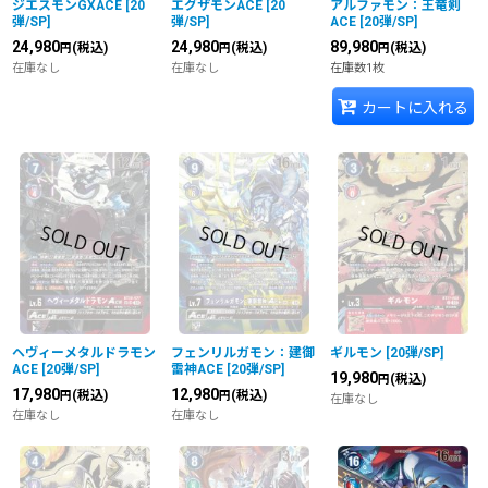
ジエスモンGXACE
[
20
エグザモンACE
[
20
アルファモン：王竜剣
弾/SP
]
弾/SP
]
ACE
[
20弾/SP
]
24,980
24,980
89,980
(税込)
(税込)
(税込)
円
円
円
在庫なし
在庫なし
在庫数1枚
カートに入れる
ヘヴィーメタルドラモン
フェンリルガモン：建御
ギルモン
[
20弾/SP
]
ACE
[
20弾/SP
]
雷神ACE
[
20弾/SP
]
19,980
(税込)
円
17,980
12,980
(税込)
(税込)
円
円
在庫なし
在庫なし
在庫なし