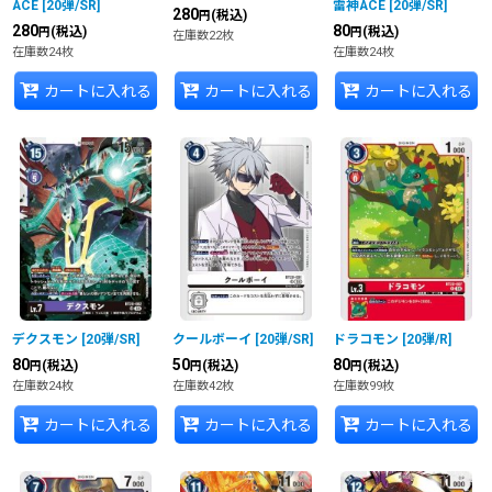
ACE
[
20弾/SR
]
雷神ACE
[
20弾/SR
]
280
(税込)
円
280
80
(税込)
(税込)
円
円
在庫数22枚
在庫数24枚
在庫数24枚
カートに入れる
カートに入れる
カートに入れる
デクスモン
[
20弾/SR
]
クールボーイ
[
20弾/SR
]
ドラコモン
[
20弾/R
]
80
50
80
(税込)
(税込)
(税込)
円
円
円
在庫数24枚
在庫数42枚
在庫数99枚
カートに入れる
カートに入れる
カートに入れる