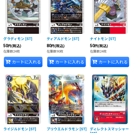
グラディモン
[
ST
]
ティアルドモン
[
ST
]
ナイトモン
[
ST
]
50
80
50
(税込)
(税込)
(税込)
円
円
円
在庫数24枚
在庫数90枚
在庫数24枚
カートに入れる
カートに入れる
カートに入れる
ライジルドモン
[
ST
]
ブリウエルドラモン
[
ST
]
ディレクトスマッシャー