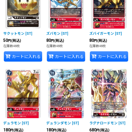
並び順
:
絞り込む
サクットモン
[
ST
]
ズバモン
[
ST
]
ズバイガーモン
[
ST
]
50
80
80
(税込)
(税込)
(税込)
円
円
円
在庫数48枚
在庫数48枚
在庫数48枚
カートに入れる
カートに入れる
カートに入れる
デュラモン
[
ST
]
デュランダモン
[
ST
]
ラグナロードモン
[
ST
]
180
180
680
(税込)
(税込)
(税込)
円
円
円