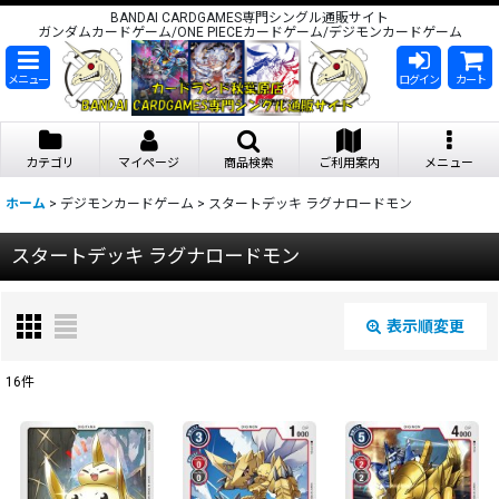
BANDAI CARDGAMES専門シングル通販サイト
ガンダムカードゲーム/ONE PIECEカードゲーム/デジモンカードゲーム
メニュー
ログイン
カート
カテゴリ
マイページ
商品検索
ご利用案内
メニュー
ホーム
>
デジモンカードゲーム
>
スタートデッキ ラグナロードモン
スタートデッキ ラグナロードモン
表示順変更
閉じる
16
件
表示数
:
在庫あり