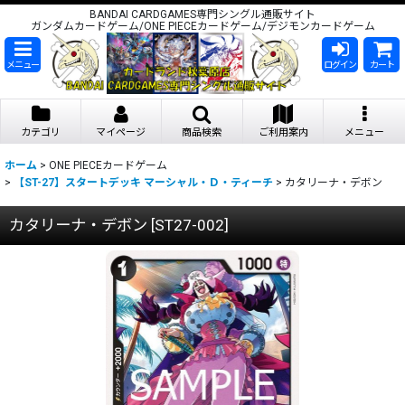
BANDAI CARDGAMES専門シングル通販サイト
ガンダムカードゲーム/ONE PIECEカードゲーム/デジモンカードゲーム
メニュー
ログイン
カート
カテゴリ
マイページ
商品検索
ご利用案内
メニュー
ホーム
>
ONE PIECEカードゲーム
>
【ST-27】スタートデッキ マーシャル・Ｄ・ティーチ
>
カタリーナ・デボン
カタリーナ・デボン
[
ST27-002
]