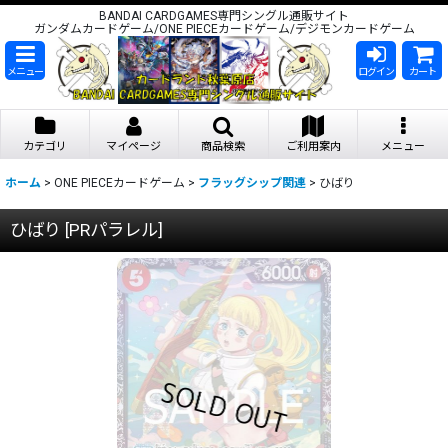
BANDAI CARDGAMES専門シングル通販サイト
ガンダムカードゲーム/ONE PIECEカードゲーム/デジモンカードゲーム
メニュー
ログイン
カート
カテゴリ
マイページ
商品検索
ご利用案内
メニュー
ホーム
>
ONE PIECEカードゲーム
>
フラッグシップ関連
>
ひばり
ひばり
[
PRパラレル
]