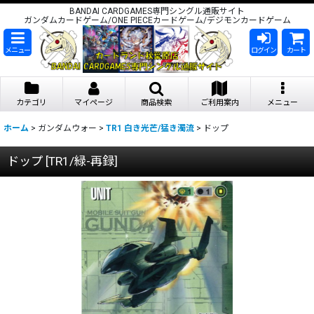
BANDAI CARDGAMES専門シングル通販サイト
ガンダムカードゲーム/ONE PIECEカードゲーム/デジモンカードゲーム
メニュー
ログイン
カート
カテゴリ
マイページ
商品検索
ご利用案内
メニュー
ホーム
>
ガンダムウォー
>
TR1 白き光芒/猛き濁流
>
ドップ
ドップ
[
TR1/緑-再録
]