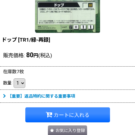
ドップ
[
TR1/緑-再録
]
80
販売価格
:
(税込)
円
在庫数7枚
数量
:
【重要】返品特約に関する重要事項
カートに入れる
お気に入り登録