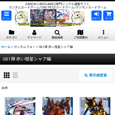
BANDAI CARDGAMES専門シングル通販サイト
ガンダムカードゲーム/ONE PIECEカードゲーム/デジモンカードゲーム
メニュー
ログイン
カート
カテゴリ
マイページ
商品検索
ご利用案内
メニュー
ホーム
>
ガンダムウォー
>
SB1弾 赤い彗星シャア編
SB1弾 赤い彗星シャア編
表示順変更
閉じる
36
件
表示数
:
在庫あり