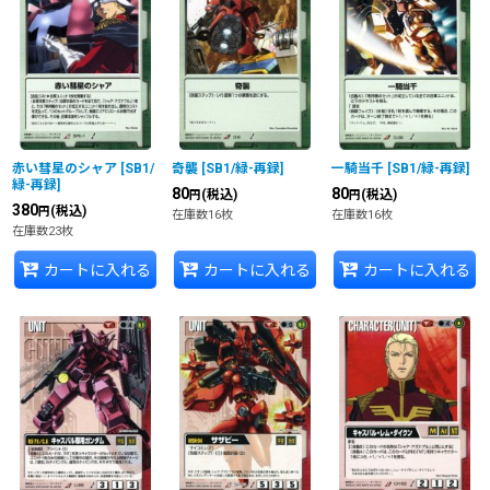
赤い彗星のシャア
[
SB1/
奇襲
[
SB1/緑-再録
]
一騎当千
[
SB1/緑-再録
]
緑-再録
]
80
80
(税込)
(税込)
円
円
380
(税込)
円
在庫数16枚
在庫数16枚
在庫数23枚
カートに入れる
カートに入れる
カートに入れる