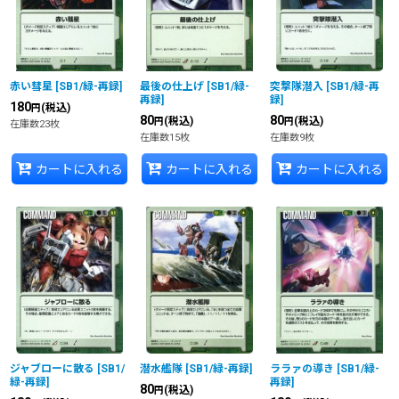
赤い彗星
[
SB1/緑-再録
]
最後の仕上げ
[
SB1/緑-
突撃隊潜入
[
SB1/緑-再
再録
]
録
]
180
(税込)
円
80
80
(税込)
(税込)
円
円
在庫数23枚
在庫数15枚
在庫数9枚
カートに入れる
カートに入れる
カートに入れる
ジャブローに散る
[
SB1/
潜水艦隊
[
SB1/緑-再録
]
ララァの導き
[
SB1/緑-
緑-再録
]
再録
]
80
(税込)
円