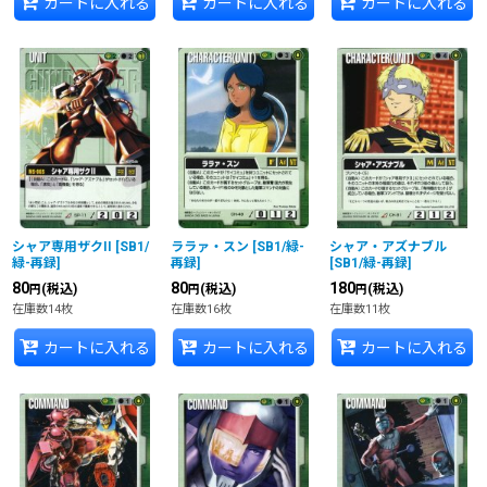
カートに入れる
カートに入れる
カートに入れる
シャア専用ザクII
[
SB1/
ララァ・スン
[
SB1/緑-
シャア・アズナブル
緑-再録
]
再録
]
[
SB1/緑-再録
]
80
80
180
(税込)
(税込)
(税込)
円
円
円
在庫数14枚
在庫数16枚
在庫数11枚
カートに入れる
カートに入れる
カートに入れる