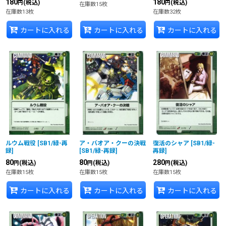
180
180
(税込)
(税込)
円
円
在庫数15枚
在庫数13枚
在庫数32枚
カートに入れる
カートに入れる
カートに入れる
ルウム戦役
[
SB1/緑-再
ア・バオア・クーの決戦
復活のシャア
[
SB1/緑-
録
]
[
SB1/緑-再録
]
再録
]
80
80
280
(税込)
(税込)
(税込)
円
円
円
在庫数15枚
在庫数15枚
在庫数15枚
カートに入れる
カートに入れる
カートに入れる