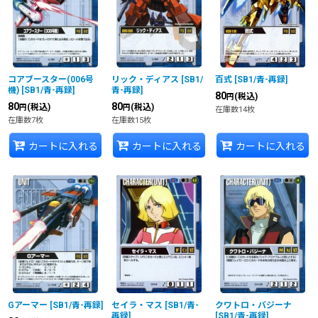
並び順
:
絞り込む
コアブースター(006号
リック・ディアス
[
SB1/
百式
[
SB1/青-再録
]
機)
[
SB1/青-再録
]
青-再録
]
80
(税込)
円
80
80
(税込)
(税込)
円
円
在庫数14枚
在庫数7枚
在庫数15枚
カートに入れる
カートに入れる
カートに入れる
Gアーマー
[
SB1/青-再録
]
セイラ・マス
[
SB1/青-
クワトロ・バジーナ
再録
]
[
SB1/青-再録
]