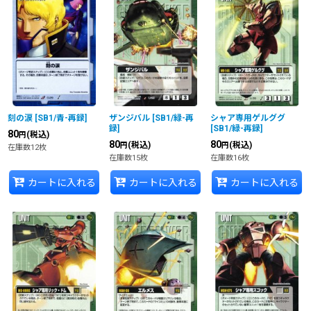
刻の涙
[
SB1/青-再録
]
ザンジバル
[
SB1/緑-再
シャア専用ゲルググ
録
]
[
SB1/緑-再録
]
80
(税込)
円
80
80
(税込)
(税込)
円
円
在庫数12枚
在庫数15枚
在庫数16枚
カートに入れる
カートに入れる
カートに入れる