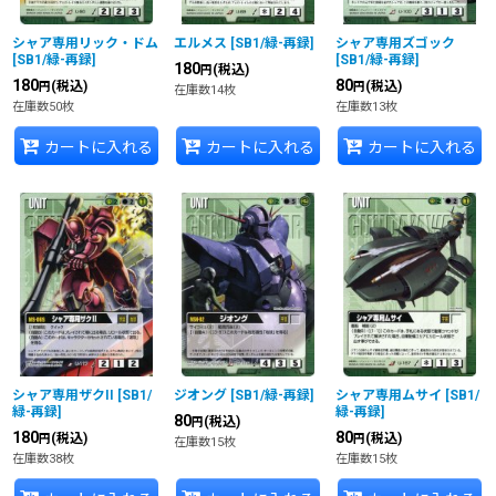
シャア専用リック・ドム
エルメス
[
SB1/緑-再録
]
シャア専用ズゴック
[
SB1/緑-再録
]
[
SB1/緑-再録
]
180
(税込)
円
180
80
(税込)
(税込)
円
円
在庫数14枚
在庫数50枚
在庫数13枚
カートに入れる
カートに入れる
カートに入れる
シャア専用ザクII
[
SB1/
ジオング
[
SB1/緑-再録
]
シャア専用ムサイ
[
SB1/
緑-再録
]
緑-再録
]
80
(税込)
円
180
80
(税込)
(税込)
円
円
在庫数15枚
在庫数38枚
在庫数15枚