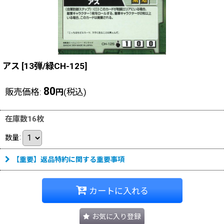
アス
[
13弾/緑CH-125
]
80
販売価格
:
(税込)
円
在庫数16枚
数量
:
【重要】返品特約に関する重要事項
カートに入れる
お気に入り登録