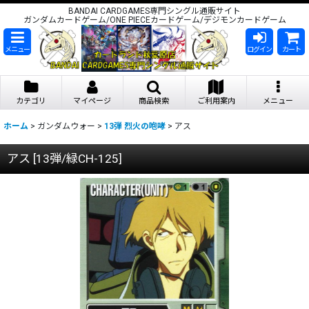
BANDAI CARDGAMES専門シングル通販サイト
ガンダムカードゲーム/ONE PIECEカードゲーム/デジモンカードゲーム
メニュー
ログイン
カート
カテゴリ
マイページ
商品検索
ご利用案内
メニュー
ホーム
>
ガンダムウォー
>
13弾 烈火の咆哮
>
アス
アス
[
13弾/緑CH-125
]