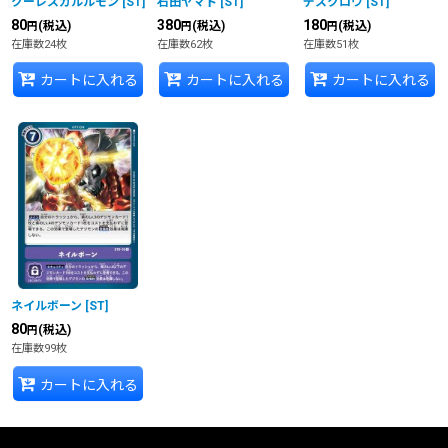
クーレスガルルモン
[
ST
]
石田ヤマト
[
ST
]
デスクロウ
[
ST
]
80
380
180
(税込)
(税込)
(税込)
円
円
円
在庫数24枚
在庫数62枚
在庫数51枚
カートに入れる
カートに入れる
カートに入れる
ネイルボーン
[
ST
]
80
(税込)
円
在庫数99枚
カートに入れる