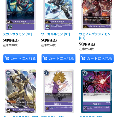
スカルサタモン
[
ST
]
ワーガルルモン
[
ST
]
ヴェノムヴァンデモン
[
ST
]
50
50
(税込)
(税込)
円
円
50
(税込)
円
在庫数48枚
在庫数24枚
在庫数24枚
カートに入れる
カートに入れる
カートに入れる