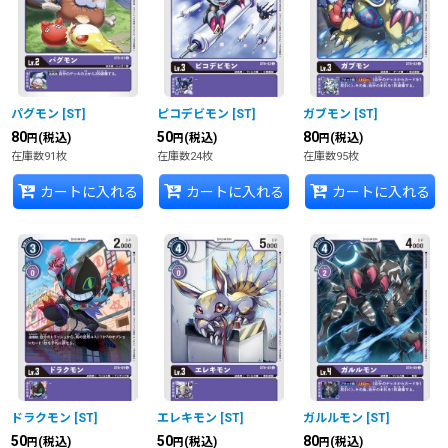
並び順
:
絞り込む
パグモン
[
ST
]
ピコデビモン
[
ST
]
ガブモン
[
ST
]
80
50
80
(税込)
(税込)
(税込)
円
円
円
在庫数91枚
在庫数24枚
在庫数95枚
カートに入れる
カートに入れる
カートに入れる
ドラクモン
[
ST
]
エレキモン
[
ST
]
ガルルモン
[
ST
]
50
50
80
(税込)
(税込)
(税込)
円
円
円