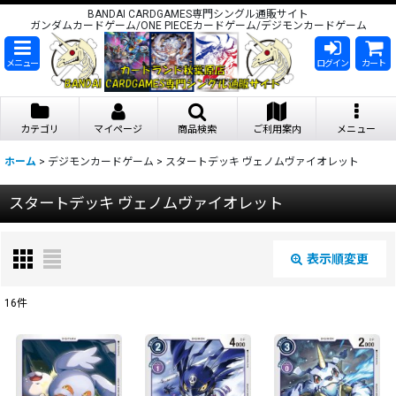
BANDAI CARDGAMES専門シングル通販サイト
ガンダムカードゲーム/ONE PIECEカードゲーム/デジモンカードゲーム
メニュー
ログイン
カート
カテゴリ
マイページ
商品検索
ご利用案内
メニュー
ホーム
>
デジモンカードゲーム
>
スタートデッキ ヴェノムヴァイオレット
スタートデッキ ヴェノムヴァイオレット
表示順変更
閉じる
16
件
表示数
:
在庫あり