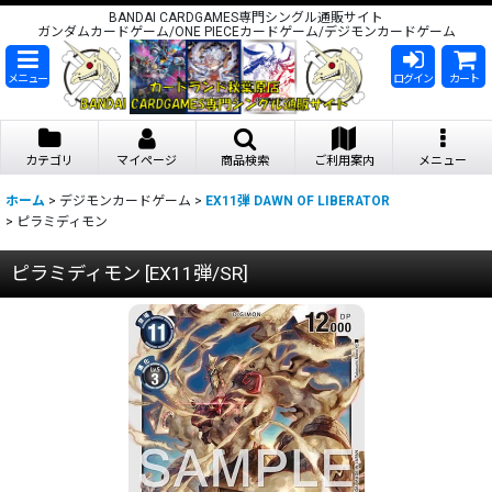
BANDAI CARDGAMES専門シングル通販サイト
ガンダムカードゲーム/ONE PIECEカードゲーム/デジモンカードゲーム
メニュー
ログイン
カート
カテゴリ
マイページ
商品検索
ご利用案内
メニュー
ホーム
>
デジモンカードゲーム
>
EX11弾 DAWN OF LIBERATOR
>
ピラミディモン
ピラミディモン
[
EX11弾/SR
]