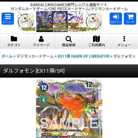
BANDAI CARDGAMES専門シングル通販サイト
ガンダムカードゲーム/ONE PIECEカードゲーム/デジモンカードゲーム
メニュー
ログイン
カート
カテゴリ
マイページ
商品検索
ご利用案内
メニュー
ホーム
>
デジモンカードゲーム
>
EX11弾 DAWN OF LIBERATOR
>
ダルフォモン
ダルフォモン
[
EX11弾/SR
]