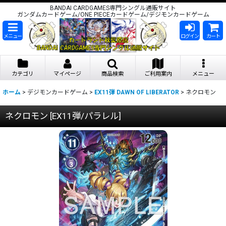
BANDAI CARDGAMES専門シングル通販サイト
ガンダムカードゲーム/ONE PIECEカードゲーム/デジモンカードゲーム
メニュー
ログイン
カート
カテゴリ
マイページ
商品検索
ご利用案内
メニュー
ホーム
>
デジモンカードゲーム
>
EX11弾 DAWN OF LIBERATOR
>
ネクロモン
ネクロモン
[
EX11弾/パラレル
]