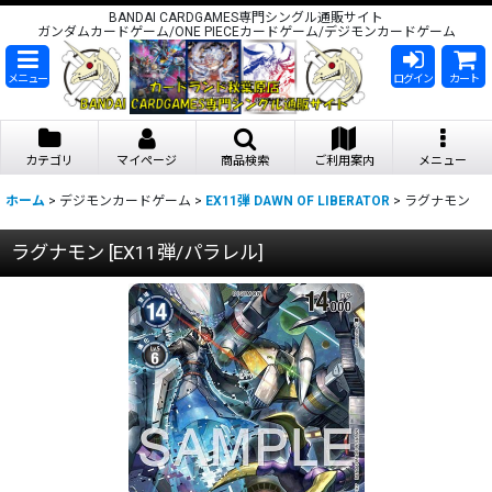
BANDAI CARDGAMES専門シングル通販サイト
ガンダムカードゲーム/ONE PIECEカードゲーム/デジモンカードゲーム
メニュー
ログイン
カート
カテゴリ
マイページ
商品検索
ご利用案内
メニュー
ホーム
>
デジモンカードゲーム
>
EX11弾 DAWN OF LIBERATOR
>
ラグナモン
ラグナモン
[
EX11弾/パラレル
]