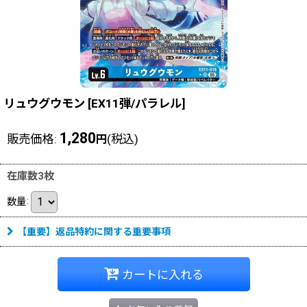
リュウグウモン
[
EX11弾/パラレル
]
1,280
販売価格
:
(税込)
円
在庫数3枚
数量
:
【重要】返品特約に関する重要事項
カートに入れる