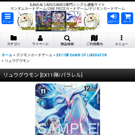
BANDAI CARDGAMES専門シングル通販サイト
ガンダムカードゲーム/ONE PIECEカードゲーム/デジモンカードゲーム
メニュー
ログイン
カート
カテゴリ
マイページ
商品検索
ご利用案内
メニュー
ホーム
>
デジモンカードゲーム
>
EX11弾 DAWN OF LIBERATOR
>
リュウグウモン
リュウグウモン
[
EX11弾/パラレル
]