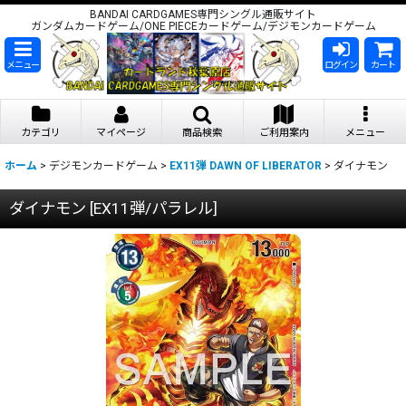
BANDAI CARDGAMES専門シングル通販サイト
ガンダムカードゲーム/ONE PIECEカードゲーム/デジモンカードゲーム
メニュー
ログイン
カート
カテゴリ
マイページ
商品検索
ご利用案内
メニュー
ホーム
>
デジモンカードゲーム
>
EX11弾 DAWN OF LIBERATOR
>
ダイナモン
ダイナモン
[
EX11弾/パラレル
]