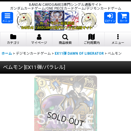
BANDAI CARDGAMES専門シングル通販サイト
ガンダムカードゲーム/ONE PIECEカードゲーム/デジモンカードゲーム
メニュー
ログイン
カート
カテゴリ
マイページ
商品検索
ご利用案内
メニュー
ホーム
>
デジモンカードゲーム
>
EX11弾 DAWN OF LIBERATOR
>
ベムモン
ベムモン
[
EX11弾/パラレル
]