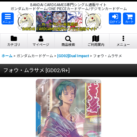
BANDAI CARDGAMES専門シングル通販サイト
ガンダムカードゲーム/ONE PIECEカードゲーム/デジモンカードゲーム
メニュー
ログイン
カート
カテゴリ
マイページ
商品検索
ご利用案内
メニュー
ホーム
>
ガンダムカードゲーム
>
[GD02]Dual Impact
>
フォウ・ムラサメ
フォウ・ムラサメ
[
GD02/R+
]