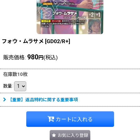
フォウ・ムラサメ
[
GD02/R+
]
980
販売価格
:
(税込)
円
在庫数10枚
数量
:
【重要】返品特約に関する重要事項
カートに入れる
お気に入り登録