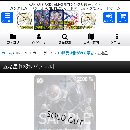
BANDAI CARDGAMES専門シングル通販サイト
ガンダムカードゲーム/ONE PIECEカードゲーム/デジモンカードゲーム
メニュー
ログイン
カート
カテゴリ
マイページ
商品検索
ご利用案内
メニュー
ホーム
>
ONE PIECEカードゲーム
>
13弾 受け継がれる意志
>
五老星
五老星
[
13弾/パラレル
]