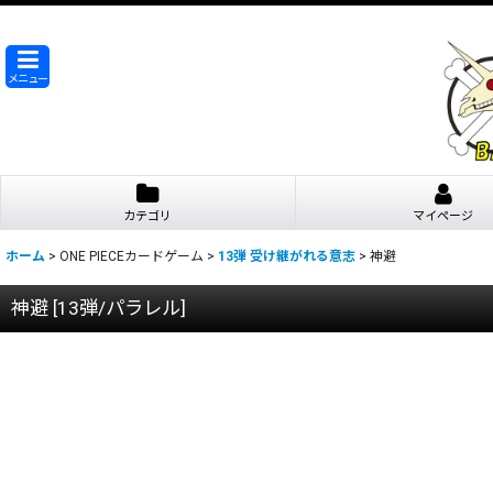
メニュー
カテゴリ
マイページ
ホーム
>
ONE PIECEカードゲーム
>
13弾 受け継がれる意志
>
神避
神避
[
13弾/パラレル
]