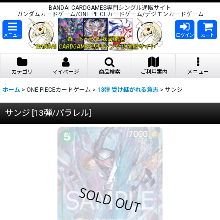
BANDAI CARDGAMES専門シングル通販サイト
ガンダムカードゲーム/ONE PIECEカードゲーム/デジモンカードゲーム
メニュー
ログイン
カート
カテゴリ
マイページ
商品検索
ご利用案内
メニュー
ホーム
>
ONE PIECEカードゲーム
>
13弾 受け継がれる意志
>
サンジ
サンジ
[
13弾/パラレル
]