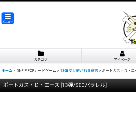
メニュー
カテゴリ
マイページ
ホーム
>
ONE PIECEカードゲーム
>
13弾 受け継がれる意志
>
ポートガス・Ｄ・エ
ポートガス・Ｄ・エース
[
13弾/SECパラレル
]