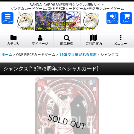
BANDAI CARDGAMES専門シングル通販サイト
ガンダムカードゲーム/ONE PIECEカードゲーム/デジモンカードゲーム
メニュー
ログイン
カート
カテゴリ
マイページ
商品検索
ご利用案内
メニュー
ホーム
>
ONE PIECEカードゲーム
>
13弾 受け継がれる意志
>
シャンクス
シャンクス
[
13弾/3周年スペシャルカード
]