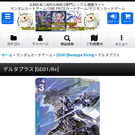
BANDAI CARDGAMES専門シングル通販サイト
ガンダムカードゲーム/ONE PIECEカードゲーム/デジモンカードゲーム
メニュー
ログイン
カート
カテゴリ
マイページ
商品検索
ご利用案内
メニュー
ホーム
>
ガンダムカードゲーム
>
[GD01]Newtype Rising
>
デルタプラス
デルタプラス
[
GD01/R+
]