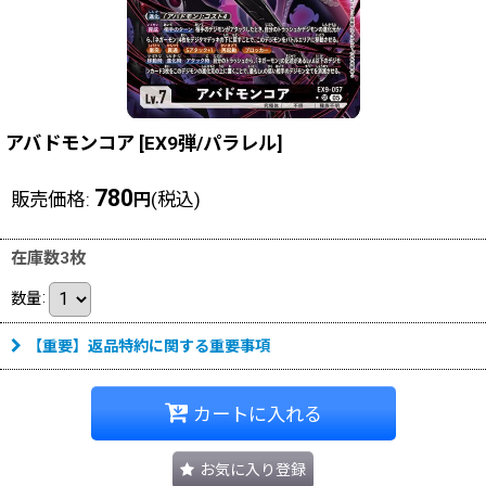
アバドモンコア
[
EX9弾/パラレル
]
780
販売価格
:
(税込)
円
在庫数3枚
数量
:
【重要】返品特約に関する重要事項
カートに入れる
お気に入り登録