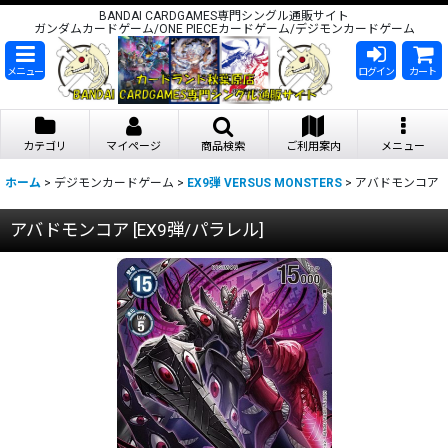
BANDAI CARDGAMES専門シングル通販サイト
ガンダムカードゲーム/ONE PIECEカードゲーム/デジモンカードゲーム
メニュー
ログイン
カート
カテゴリ
マイページ
商品検索
ご利用案内
メニュー
ホーム
>
デジモンカードゲーム
>
EX9弾 VERSUS MONSTERS
>
アバドモンコア
アバドモンコア
[
EX9弾/パラレル
]