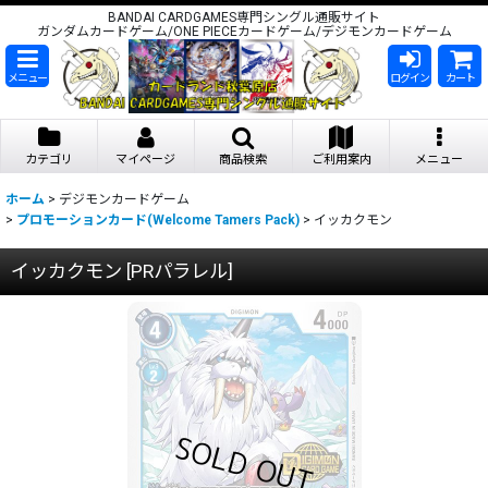
BANDAI CARDGAMES専門シングル通販サイト
ガンダムカードゲーム/ONE PIECEカードゲーム/デジモンカードゲーム
メニュー
ログイン
カート
カテゴリ
マイページ
商品検索
ご利用案内
メニュー
ホーム
>
デジモンカードゲーム
>
プロモーションカード(Welcome Tamers Pack)
>
イッカクモン
イッカクモン
[
PRパラレル
]