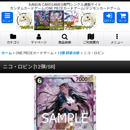
BANDAI CARDGAMES専門シングル通販サイト
ガンダムカードゲーム/ONE PIECEカードゲーム/デジモンカードゲーム
メニュー
ログイン
カート
カテゴリ
マイページ
商品検索
ご利用案内
メニュー
ホーム
>
ONE PIECEカードゲーム
>
12弾 師弟の絆
>
ニコ・ロビン
ニコ・ロビン
[
12弾/SR
]