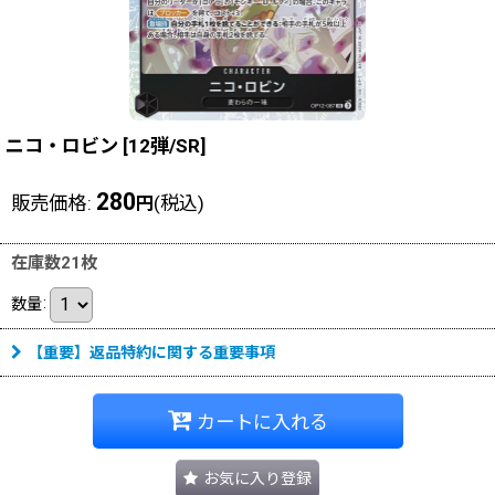
ニコ・ロビン
[
12弾/SR
]
280
販売価格
:
(税込)
円
在庫数21枚
数量
:
【重要】返品特約に関する重要事項
カートに入れる
お気に入り登録