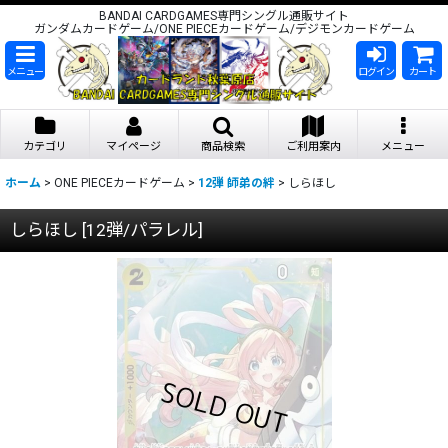
BANDAI CARDGAMES専門シングル通販サイト
ガンダムカードゲーム/ONE PIECEカードゲーム/デジモンカードゲーム
メニュー
ログイン
カート
カテゴリ
マイページ
商品検索
ご利用案内
メニュー
ホーム
>
ONE PIECEカードゲーム
>
12弾 師弟の絆
>
しらほし
しらほし
[
12弾/パラレル
]