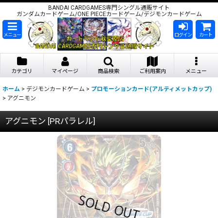
BANDAI CARDGAMES専門シングル通販サイト
ガンダムカードゲーム/ONE PIECEカードゲーム/デジモンカードゲーム
メニュー
ログイン
カート
カテゴリ
マイページ
商品検索
ご利用案内
メニュー
ホーム
>
デジモンカードゲーム
>
プロモーションカード(アルティメットカップ)
>
アグニモン
アグニモン
[
PRパラレル
]