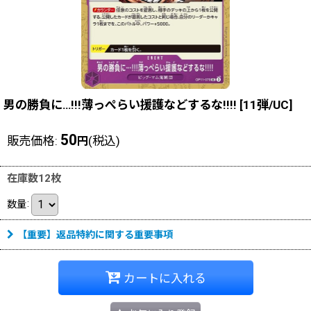
男の勝負に…!!!薄っぺらい援護などするな!!!!
[
11弾/UC
]
50
販売価格
:
(税込)
円
在庫数12枚
数量
:
【重要】返品特約に関する重要事項
カートに入れる