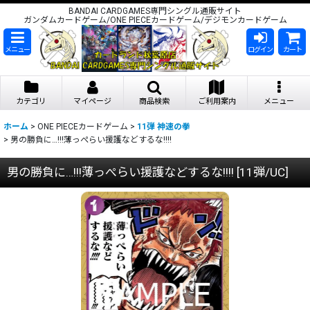
BANDAI CARDGAMES専門シングル通販サイト
ガンダムカードゲーム/ONE PIECEカードゲーム/デジモンカードゲーム
メニュー
ログイン
カート
カテゴリ
マイページ
商品検索
ご利用案内
メニュー
ホーム
>
ONE PIECEカードゲーム
>
11弾 神速の拳
>
男の勝負に…!!!薄っぺらい援護などするな!!!!
男の勝負に…!!!薄っぺらい援護などするな!!!!
[
11弾/UC
]